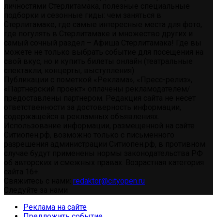
личностями Стерлитамака, полезные специальные
подборки и сезонные гиды: чем заняться в
Стерлитамаке, где самые интересные места для фото,
где погулять в Стерлитамаке и множество других и
самый сочный раздел – Афиша Стерлитамака! Где вы
можете не только выбрать событие для посещения на
свой вкус, но и купить билеты онлайн (театральные
спектакли, концерты, выступления)
Публикации с пометкой «Реклама», «Пресс-релиз»,
«Партнерский проект» оплачены рекламодателем/
предоставлены партнером. Редакция сайта не несет
ответственности за достоверность информации,
содержащейся в рекламных объявлениях.
Использование информации, размещенной на сайте
Ситиопен.рф, возможно только с письменного
разрешения администрации Ситиопен.рф, в противном
случае будут применены нормы законодательства РФ
об авторских и смежных правах. Возрастная категория
сайта 16+.
Свяжитесь с нами:
redaktor@cityopen.ru
Следуйте за нами
Реклама на сайте
Предложить событие