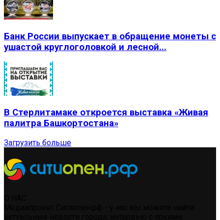
Банк России выпускает в обращение монеты с
ушастой круглоголовкой и лесной...
В Стерлитамаке откроется выставка «Живая
палитра Башкортостана»
Загрузить больше
О НАС
Медиапроект Ситиопен.рф - у нас вы можете найти:
актуальные новости города, интервью с яркими