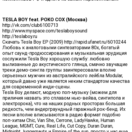
TESLA BOY feat. POKO COX (Москва)
http://vk.com/club6100713
http://www.myspace.com/teslaboysound
http://teslaboy.ru
Скачать Tesla Boy EP (2009) http://rapid.ufanet.ru/6010244
Любовь к аналоговыми синтезаторами 80х, богатый
опыт саунд-продюссирования и музыкальная эрудиция
сослужили Tesla Boy хорошую службу: любовно
вылизанные до акустического глянца, смачно звучащие
треки демо-сингла группы заинтересовали вполне
серьезных мужчин из австралийского лейбла Modular,
который давно уже является неким стандартом качества
для современной инди-сцены.
Tesla Boy делают, модную поп-музыку (можем для
приличия назвать это сплавом нью-вейва, синтипопа и
электророка), что на наших родных просторах большая
редкость, чем андерграундный гаражный рок-бенд. Их
песни вполне вписываются в радио формат подобно
поп-хитам Chic, Van She, Cerrone, LadyHawke, Human
League, MGMT, Cure, Real Life, Cut Copy, Duran Duran,
Midnight Juggernauts и Empire of the sun, просто у нас еще