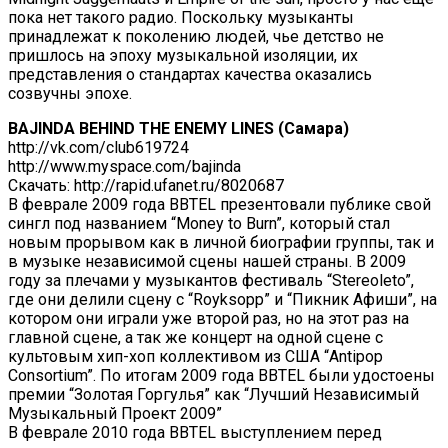
пока нет такого радио. Поскольку музыканты
принадлежат к поколению людей, чье детство не
пришлось на эпоху музыкальной изоляции, их
представления о стандартах качества оказались
созвучны эпохе.
BAJINDA BEHIND THE ENEMY LINES (Самара)
http://vk.com/club619724
http://www.myspace.com/bajinda
Скачать: http://rapid.ufanet.ru/8020687
В феврале 2009 года BBTEL презентовали публике свой
сингл под названием “Money to Burn”, который стал
новым прорывом как в личной биографии группы, так и
в музыке независимой сцены нашей страны. В 2009
году за плечами у музыкантов фестиваль “Stereoleto”,
где они делили сцену с “Royksopp” и “Пикник Афиши”, на
котором они играли уже второй раз, но на этот раз на
главной сцене, а так же концерт на одной сцене с
культовым хип-хоп коллективом из США “Antipop
Consortium”. По итогам 2009 года BBTEL были удостоены
премии “Золотая Горгулья” как “Лучший Независимый
Музыкальный Проект 2009”
В феврале 2010 года BBTEL выступлением перед