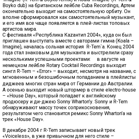
Boyko dub) на британском лейбле Cuba Recordings, Артем
окончательно выходит на самостоятельную орбиту. Он
вполне сформировался как самостоятельный музыкант,
и его имя все чаще появляется в плей-листах топовых
артистов мира.
С фестиваля «Республика Каzантип 2004», куда он был
приглашен выступать вместе с авторами гимна (Koala –
Imagine), началась сольная история R-Tem`a. Конец 2004
года стал знаковым для музыканта и выстрелили сразу
несколькими успешными проектами: в августе на
немецком лейбле Rotary Cocktail Recordings выходит
сингл R-Tem – «Error» – выходит, несмотря на название, с
мгновенным и безошибочным попаданием в плейлисты
диджеев многих стран мира от Германии до Австралии.
А осенью выходит новый штормер в стиле electro-house
– «House Day», который попадает к английскому
продюсеру и ди-джею Sonny Wharton’у. Sonny и R-Tem
обнаруживают массу точек соприкосновения,
результатом чего становится ремикс Sonny Wharton’а на
трек «House Day».
В декабре 2004 г R-Tem записывает новый трек
«Voiceless», в уже привычном для него стиле –