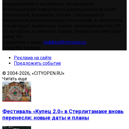
содержащейся в рекламных объявлениях.
Использование информации, размещенной на сайте
Ситиопен.рф, возможно только с письменного
разрешения администрации Ситиопен.рф, в противном
случае будут применены нормы законодательства РФ
об авторских и смежных правах. Возрастная категория
сайта 16+.
Свяжитесь с нами:
redaktor@cityopen.ru
Следуйте за нами
Реклама на сайте
Предложить событие
© 2004-2026, «CITYOPEN.RU»
Читать еще
Фестиваль «Купец 2.0» в Стерлитамаке вновь
перенесли: новые даты и планы