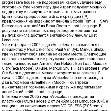
progressive house, не подозревая, какое будущее ему
уготовано. Уже через пару дней трек получает мощную
поддержку и наилучшие отзывы от самых разных
британских продюсеров и dj`s, и сразу два (!!!)
предложения на издание: от лейбла Satoshi Tomiie – SAW
Recordings, и от лейбла Бена Лоста – Lost Language. В
результате напряженных переговоров контракт на
выпуск сингла достается английскому лейблу Lost
Language.
Уже в феврале 2005 года «Voiceless» оказывается в
плейлистах у Paul Oakenfold, Paul Van Dyk, Markus Shulz,
где чувствует себя вполне на своем месте. Следующие
несколько месяцев им регулярно взрывают танцполы
такие личности, как Armand Van Helden, Ben Lost, Moussa
Clark (aka Moose), D:Fuse, Markus Shulz, Flash Brothers, Way
Out West и другие не менее авторитетные артисты. В
начале 2005 года вслед за «Voiceless» в свет выходят
два штормера «Breathe» и «Mood» – оба трека
выхватывает горяченькими и сразу же подписывает
английский лейбл Lost Language.
В начале июня 2005 года «Voiceless» выходит на
пластинке Future Heroes 2 от лейбла Lost Language (UK), а
специально написанная версия VOICELESS (Z’05 remix)
становится Официальным гимном проекта «Республика