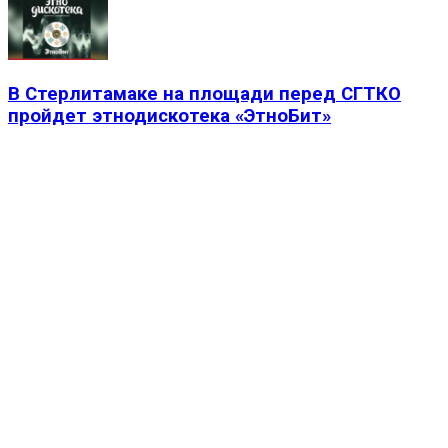
В Стерлитамаке на площади перед СГТКО
пройдет этнодискотека «ЭтноБит»