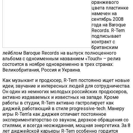
оранжевого
цвета пластинке
намечен на
сентябрь 2008
года на Baroque
Records. R-Tem
подписывает
контракт с
британским
лейблом Baroque Records на выпуск полноценного
альбома с одноименным названием «Touch» – релиз
состоится в ноябре одновременно в трех странах:
Великобритания, Россия и Украина.
Как музыкант и продюсер, R-Tem постоянно ищет новые
идеи, звучание и интересных людей для сотрудничества.
Он один из немногих молодых российских продюсеров,
активно издаваемых и известных на западе. Кроме
работы в студии, R-Tem активно гастролирует как
диджей, работающий в стиле progressive-tech. Манеру
игры R-Tem’a как диджея отличает постоянное
экспериментаторство со звуком, дерзкое обращения со
стилями, и всегда неожиданная, мощная энергетика. За 8
лет диджейской карьеры R-Tem особенно гордится