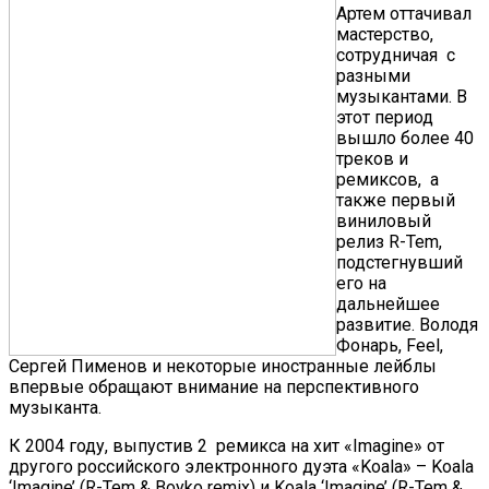
Артем оттачивал
мастерство,
сотрудничая с
разными
музыкантами. В
этот период
вышло более 40
треков и
ремиксов, а
также первый
виниловый
релиз R-Tem,
подстегнувший
его на
дальнейшее
развитие. Володя
Фонарь, Feel,
Сергей Пименов и некоторые иностранные лейблы
впервые обращают внимание на перспективного
музыканта.
К 2004 году, выпустив 2 ремикса на хит «Imagine» от
другого российского электронного дуэта «Koala» – Koala
‘Imagine’ (R-Tem & Boyko remix) и Koala ‘Imagine’ (R-Tem &