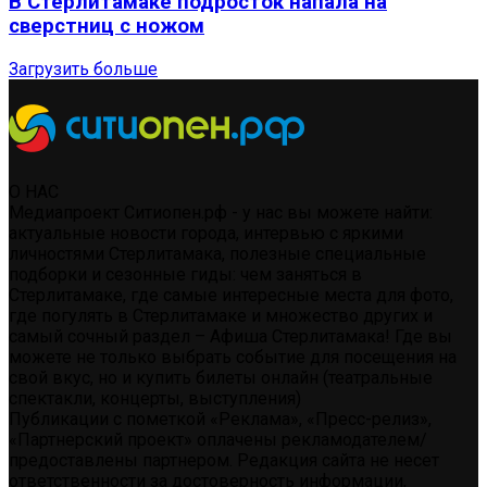
В Стерлитамаке подросток напала на
сверстниц с ножом
Загрузить больше
О НАС
Медиапроект Ситиопен.рф - у нас вы можете найти:
актуальные новости города, интервью с яркими
личностями Стерлитамака, полезные специальные
подборки и сезонные гиды: чем заняться в
Стерлитамаке, где самые интересные места для фото,
где погулять в Стерлитамаке и множество других и
самый сочный раздел – Афиша Стерлитамака! Где вы
можете не только выбрать событие для посещения на
свой вкус, но и купить билеты онлайн (театральные
спектакли, концерты, выступления)
Публикации с пометкой «Реклама», «Пресс-релиз»,
«Партнерский проект» оплачены рекламодателем/
предоставлены партнером. Редакция сайта не несет
ответственности за достоверность информации,