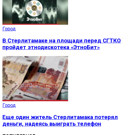
Город
В Стерлитамаке на площади перед СГТКО
пройдет этнодискотека «ЭтноБит»
Город
Еще один житель Стерлитамака потерял
деньги, надеясь выиграть телефон