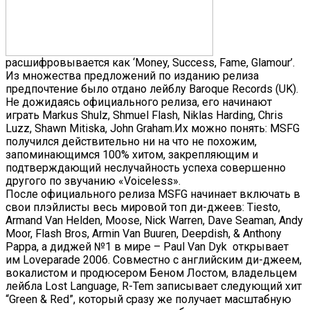
расшифровывается как ‘Money, Success, Fame, Glamour’.
Из множества предложений по изданию релиза
предпочтение было отдано лейблу Baroque Records (UK).
Не дожидаясь официального релиза, его начинают
играть Markus Shulz, Shmuel Flash, Niklas Harding, Chris
Luzz, Shawn Mitiska, John Graham.Их можно понять: MSFG
получился действительно ни на что не похожим,
запоминающимся 100% хитом, закрепляющим и
подтверждающий неслучайность успеха совершенно
другого по звучанию «Voiceless».
После официального релиза MSFG начинает включать в
свои плэйлисты весь мировой топ ди-джеев: Tiesto,
Armand Van Helden, Moose, Nick Warren, Dave Seaman, Andy
Moor, Flash Bros, Armin Van Buuren, Deepdish, & Anthony
Pappa, а диджей №1 в мире – Paul Van Dyk открывает
им Loveparade 2006. Совместно с английским ди-джеем,
вокалистом и продюсером Беном Лостом, владельцем
лейбла Lost Language, R-Tem записывает следующий хит
“Green & Red”, который сразу же получает масштабную