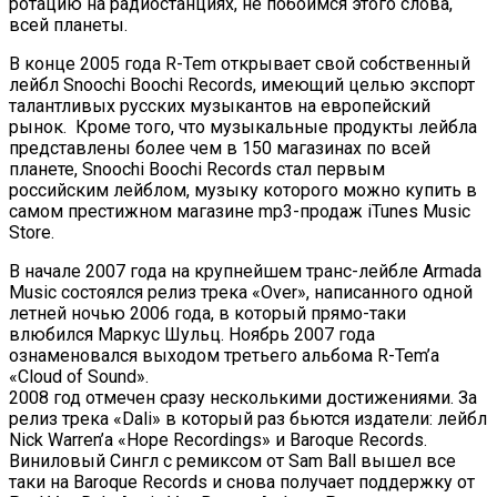
ротацию на радиостанциях, не побоимся этого слова,
всей планеты.
В конце 2005 года R-Tem открывает свой собственный
лейбл Snoochi Boochi Records, имеющий целью экспорт
талантливых русских музыкантов на европейский
рынок. Кроме того, что музыкальные продукты лейбла
представлены более чем в 150 магазинах по всей
планете, Snoochi Boochi Records стал первым
российским лейблом, музыку которого можно купить в
самом престижном магазине mp3-продаж iTunes Music
Store.
В начале 2007 года на крупнейшем транс-лейбле Armada
Music состоялся релиз трека «Over», написанного одной
летней ночью 2006 года, в который прямо-таки
влюбился Маркус Шульц. Ноябрь 2007 года
ознаменовался выходом третьего альбома R-Tem’a
«Cloud of Sound».
2008 год отмечен сразу несколькими достижениями. За
релиз трека «Dali» в который раз бьются издатели: лейбл
Nick Warren’a «Hope Recordings» и Baroque Records.
Виниловый Сингл с ремиксом от Sam Ball вышел все
таки на Baroque Records и снова получает поддержку от