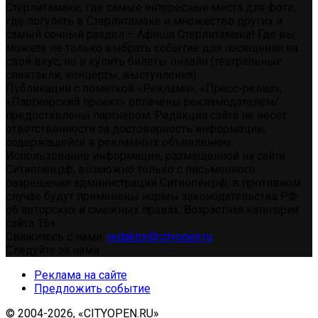
Стерлитамаке, где самые интересные места для фото,
где погулять в Стерлитамаке и множество других и
самый сочный раздел – Афиша Стерлитамака! Где вы
можете не только выбрать событие для посещения на
свой вкус, но и купить билеты онлайн (театральные
спектакли, концерты, выступления)
Публикации с пометкой «Реклама», «Пресс-релиз»,
«Партнерский проект» оплачены рекламодателем/
предоставлены партнером. Редакция сайта не несет
ответственности за достоверность информации,
содержащейся в рекламных объявлениях.
Использование информации, размещенной на сайте
Ситиопен.рф, возможно только с письменного
разрешения администрации Ситиопен.рф, в противном
случае будут применены нормы законодательства РФ
об авторских и смежных правах. Возрастная категория
сайта 16+.
Свяжитесь с нами:
redaktor@cityopen.ru
Следуйте за нами
Реклама на сайте
Предложить событие
© 2004-2026, «CITYOPEN.RU»