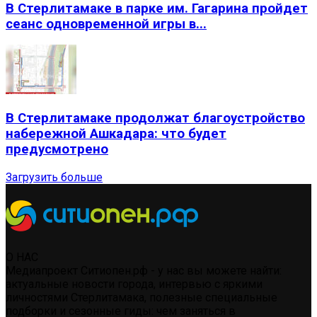
В Стерлитамаке в парке им. Гагарина пройдет
сеанс одновременной игры в...
В Стерлитамаке продолжат благоустройство
набережной Ашкадара: что будет
предусмотрено
Загрузить больше
О НАС
Медиапроект Ситиопен.рф - у нас вы можете найти:
актуальные новости города, интервью с яркими
личностями Стерлитамака, полезные специальные
подборки и сезонные гиды: чем заняться в