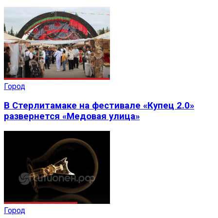
Город
В Стерлитамаке на фестивале «Купец 2.0»
развернется «Медовая улица»
Город