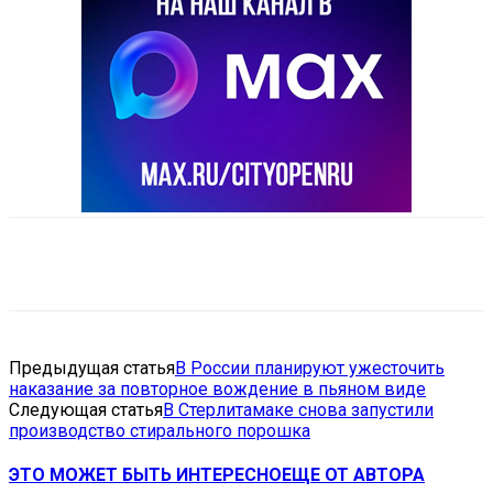
VK
Telegram
Email
Copy URL
Предыдущая статья
В России планируют ужесточить
наказание за повторное вождение в пьяном виде
Следующая статья
В Стерлитамаке снова запустили
производство стирального порошка
ЭТО МОЖЕТ БЫТЬ ИНТЕРЕСНО
ЕЩЕ ОТ АВТОРА