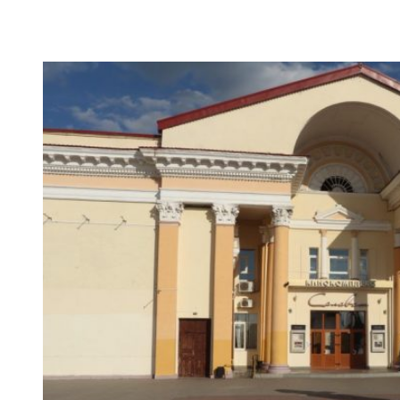
VK
Telegram
Email
Copy URL