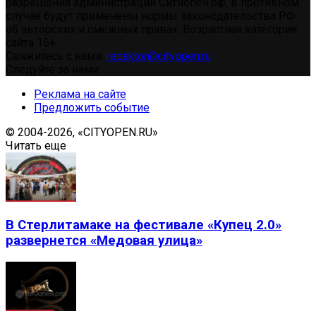
разрешения администрации Ситиопен.рф, в противном
случае будут применены нормы законодательства РФ
об авторских и смежных правах. Возрастная категория
сайта 16+.
Свяжитесь с нами:
redaktor@cityopen.ru
Следуйте за нами
Реклама на сайте
Предложить событие
© 2004-2026, «CITYOPEN.RU»
Читать еще
В Стерлитамаке на фестивале «Купец 2.0»
развернется «Медовая улица»