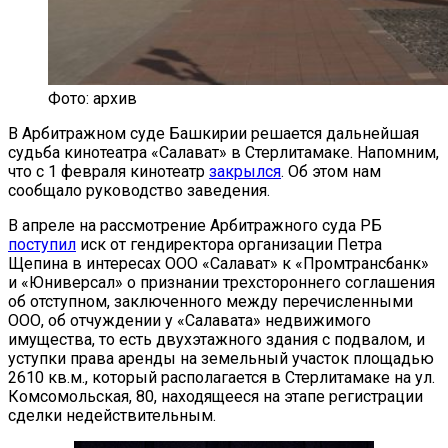
Фото: архив
В Арбитражном суде Башкирии решается дальнейшая
судьба кинотеатра «Салават» в Стерлитамаке. Напомним,
что с 1 февраля кинотеатр
закрылся
. Об этом нам
сообщало руководство заведения.
В апреле на рассмотрение Арбитражного суда РБ
поступил
иск от гендиректора организации Петра
Щепина в интересах ООО «Салават» к «Промтрансбанк»
и «Юниверсал» о признании трехстороннего соглашения
об отступном, заключенного между перечисленными
ООО, об отчуждении у «Салавата» недвижимого
имущества, то есть двухэтажного здания с подвалом, и
уступки права аренды на земельный участок площадью
2610 кв.м., который располагается в Стерлитамаке на ул.
Комсомольская, 80, находящееся на этапе регистрации
сделки недействительным.