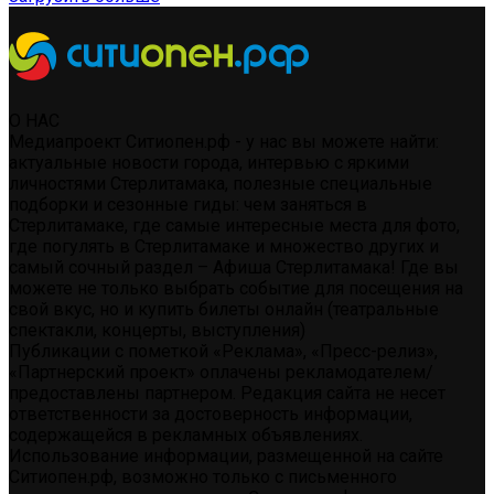
О НАС
Медиапроект Ситиопен.рф - у нас вы можете найти:
актуальные новости города, интервью с яркими
личностями Стерлитамака, полезные специальные
подборки и сезонные гиды: чем заняться в
Стерлитамаке, где самые интересные места для фото,
где погулять в Стерлитамаке и множество других и
самый сочный раздел – Афиша Стерлитамака! Где вы
можете не только выбрать событие для посещения на
свой вкус, но и купить билеты онлайн (театральные
спектакли, концерты, выступления)
Публикации с пометкой «Реклама», «Пресс-релиз»,
«Партнерский проект» оплачены рекламодателем/
предоставлены партнером. Редакция сайта не несет
ответственности за достоверность информации,
содержащейся в рекламных объявлениях.
Использование информации, размещенной на сайте
Ситиопен.рф, возможно только с письменного