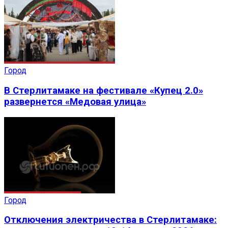
Город
В Стерлитамаке на фестивале «Купец 2.0»
развернется «Медовая улица»
Город
Отключения электричества в Стерлитамаке: