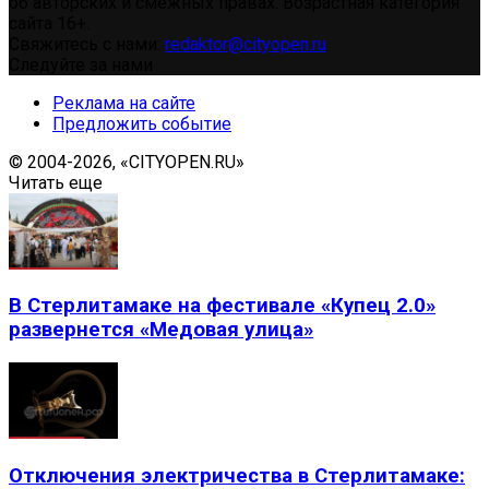
об авторских и смежных правах. Возрастная категория
сайта 16+.
Свяжитесь с нами:
redaktor@cityopen.ru
Следуйте за нами
Реклама на сайте
Предложить событие
© 2004-2026, «CITYOPEN.RU»
Читать еще
В Стерлитамаке на фестивале «Купец 2.0»
развернется «Медовая улица»
Отключения электричества в Стерлитамаке: