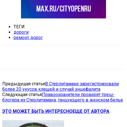
ТЕГИ
дороги
ремонт дорог
VK
Telegram
Email
Copy URL
Предыдущая статья
В Стерлитамаке зарегистрировали
более 20 укусов клещей и случай энцефалита
Следующая статья
Правоохранители проверят треш-
блогера из Стерлитамака, танцующего в женском белье
ЭТО МОЖЕТ БЫТЬ ИНТЕРЕСНО
ЕЩЕ ОТ АВТОРА