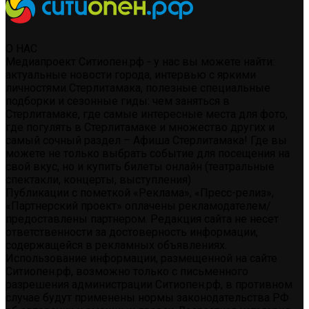
О НАС
Медиапроект Ситиопен.рф - у нас вы можете найти:
актуальные новости города, интервью с яркими
личностями Стерлитамака, полезные специальные
подборки и сезонные гиды: чем заняться в
Стерлитамаке, где самые интересные места для фото,
где погулять в Стерлитамаке и множество других и
самый сочный раздел – Афиша Стерлитамака! Где вы
можете не только выбрать событие для посещения на
свой вкус, но и купить билеты онлайн (театральные
спектакли, концерты, выступления)
Публикации с пометкой «Реклама», «Пресс-релиз»,
«Партнерский проект» оплачены рекламодателем/
предоставлены партнером. Редакция сайта не несет
ответственности за достоверность информации,
содержащейся в рекламных объявлениях.
Использование информации, размещенной на сайте
Ситиопен.рф, возможно только с письменного
разрешения администрации Ситиопен.рф, в противном
случае будут применены нормы законодательства РФ