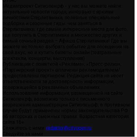
О НАС
Медиапроект Ситиопен.рф - у нас вы можете найти:
актуальные новости города, интервью с яркими
личностями Стерлитамака, полезные специальные
подборки и сезонные гиды: чем заняться в
Стерлитамаке, где самые интересные места для фото,
где погулять в Стерлитамаке и множество других и
самый сочный раздел – Афиша Стерлитамака! Где вы
можете не только выбрать событие для посещения на
свой вкус, но и купить билеты онлайн (театральные
спектакли, концерты, выступления)
Публикации с пометкой «Реклама», «Пресс-релиз»,
«Партнерский проект» оплачены рекламодателем/
предоставлены партнером. Редакция сайта не несет
ответственности за достоверность информации,
содержащейся в рекламных объявлениях.
Использование информации, размещенной на сайте
Ситиопен.рф, возможно только с письменного
разрешения администрации Ситиопен.рф, в противном
случае будут применены нормы законодательства РФ
об авторских и смежных правах. Возрастная категория
сайта 16+.
Свяжитесь с нами:
redaktor@cityopen.ru
Следуйте за нами