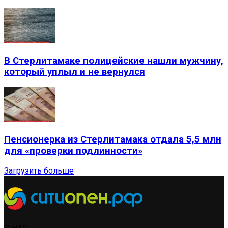
В Стерлитамаке полицейские нашли мужчину,
который уплыл и не вернулся
Пенсионерка из Стерлитамака отдала 5,5 млн
для «проверки подлинности»
Загрузить больше