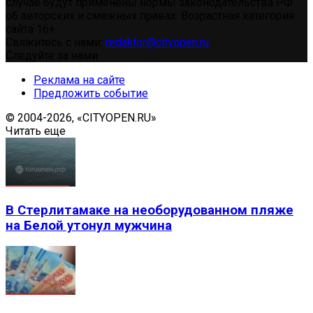
случае будут применены нормы законодательства РФ
об авторских и смежных правах. Возрастная категория
сайта 16+.
Свяжитесь с нами:
redaktor@cityopen.ru
Следуйте за нами
Реклама на сайте
Предложить событие
© 2004-2026, «CITYOPEN.RU»
Читать еще
В Стерлитамаке на необорудованном пляже
на Белой утонул мужчина