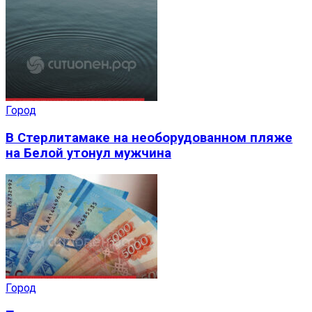
Город
В Стерлитамаке на необорудованном пляже
на Белой утонул мужчина
Город