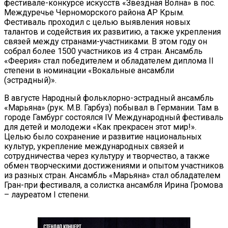
фестивале-конкурсе искусств «Звездная Волна» в пос.
Междуречье Черноморского района АР Крым.
Фестиваль проходил с целью выявления новых
талантов и содействия их развитию, а также укрепления
связей между странами-участниками. В этом году он
собрал более 1500 участников из 4 стран. Ансамбль
«Феерия» стал победителем и обладателем диплома II
степени в номинации «Вокальные ансамбли
(эстрадный)».
В августе Народный фольклорно-эстрадный ансамбль
«Марьяна» (рук. М.В. Гарбуз) побывал в Германии. Там в
городе Гамбург состоялся IV Международный фестиваль
для детей и молодежи «Как прекрасен этот мир!».
Целью было сохранение и развитие национальных
культур, укрепление международных связей и
сотрудничества через культуру и творчество, а также
обмен творческими достижениями и опытом участников
из разных стран. Ансамбль «Марьяна» стал обладателем
Гран-при фестиваля, а солистка ансамбля Ирина Громова
– лауреатом I степени.