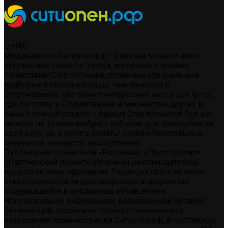
О НАС
Медиапроект Ситиопен.рф - у нас вы можете найти:
актуальные новости города, интервью с яркими
личностями Стерлитамака, полезные специальные
подборки и сезонные гиды: чем заняться в
Стерлитамаке, где самые интересные места для фото,
где погулять в Стерлитамаке и множество других и
самый сочный раздел – Афиша Стерлитамака! Где вы
можете не только выбрать событие для посещения на
свой вкус, но и купить билеты онлайн (театральные
спектакли, концерты, выступления)
Публикации с пометкой «Реклама», «Пресс-релиз»,
«Партнерский проект» оплачены рекламодателем/
предоставлены партнером. Редакция сайта не несет
ответственности за достоверность информации,
содержащейся в рекламных объявлениях.
Использование информации, размещенной на сайте
Ситиопен.рф, возможно только с письменного
разрешения администрации Ситиопен.рф, в противном