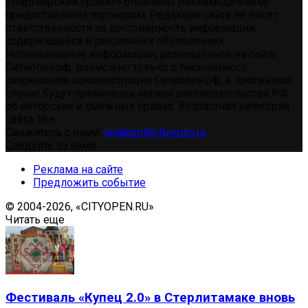
«Партнерский проект» оплачены рекламодателем/
предоставлены партнером. Редакция сайта не несет
ответственности за достоверность информации,
содержащейся в рекламных объявлениях.
Использование информации, размещенной на сайте
Ситиопен.рф, возможно только с письменного
разрешения администрации Ситиопен.рф, в противном
случае будут применены нормы законодательства РФ
об авторских и смежных правах. Возрастная категория
сайта 16+.
Свяжитесь с нами:
redaktor@cityopen.ru
Следуйте за нами
Реклама на сайте
Предложить событие
© 2004-2026, «CITYOPEN.RU»
Читать еще
Фестиваль «Купец 2.0» в Стерлитамаке вновь