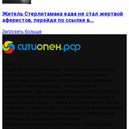
Житель Стерлитамака едва не стал жертвой
аферистов, перейдя по ссылке в...
Загрузить больше
О НАС
Медиапроект Ситиопен.рф - у нас вы можете найти:
актуальные новости города, интервью с яркими
личностями Стерлитамака, полезные специальные
подборки и сезонные гиды: чем заняться в
Стерлитамаке, где самые интересные места для фото,
где погулять в Стерлитамаке и множество других и
самый сочный раздел – Афиша Стерлитамака! Где вы
можете не только выбрать событие для посещения на
свой вкус, но и купить билеты онлайн (театральные
спектакли, концерты, выступления)
Публикации с пометкой «Реклама», «Пресс-релиз»,