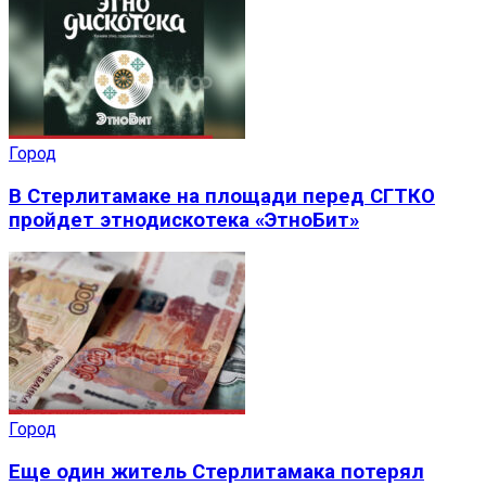
Город
В Стерлитамаке на площади перед СГТКО
пройдет этнодискотека «ЭтноБит»
Город
Еще один житель Стерлитамака потерял