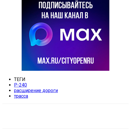
ТЕГИ
Р-240
расширение дороги
трасса
VK
Telegram
Email
Copy URL