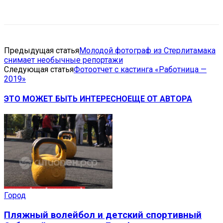
VK
Telegram
Email
Copy URL
Предыдущая статья
Молодой фотограф из Стерлитамака
снимает необычные репортажи
Следующая статья
Фотоотчет с кастинга «Работница —
2019»
ЭТО МОЖЕТ БЫТЬ ИНТЕРЕСНО
ЕЩЕ ОТ АВТОРА
Город
Пляжный волейбол и детский спортивный