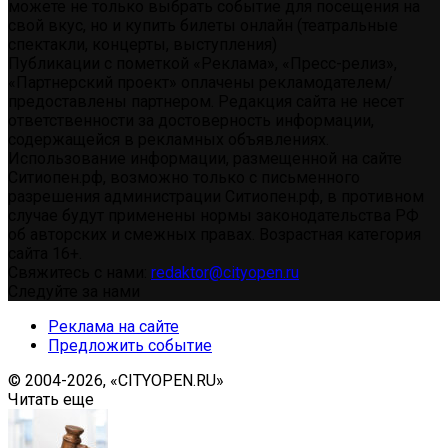
можете не только выбрать событие для посещения на
свой вкус, но и купить билеты онлайн (театральные
спектакли, концерты, выступления)
Публикации с пометкой «Реклама», «Пресс-релиз»,
«Партнерский проект» оплачены рекламодателем/
предоставлены партнером. Редакция сайта не несет
ответственности за достоверность информации,
содержащейся в рекламных объявлениях.
Использование информации, размещенной на сайте
Ситиопен.рф, возможно только с письменного
разрешения администрации Ситиопен.рф, в противном
случае будут применены нормы законодательства РФ
об авторских и смежных правах. Возрастная категория
сайта 16+.
Свяжитесь с нами:
redaktor@cityopen.ru
Следуйте за нами
Реклама на сайте
Предложить событие
© 2004-2026, «CITYOPEN.RU»
Читать еще