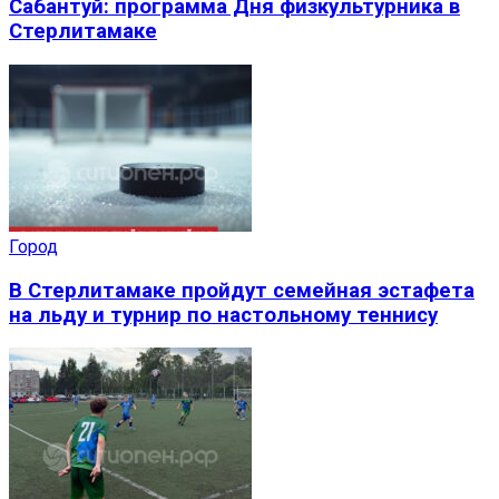
Сабантуй: программа Дня физкультурника в
Стерлитамаке
Город
В Стерлитамаке пройдут семейная эстафета
на льду и турнир по настольному теннису