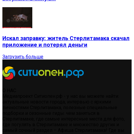
Искал заправку: житель Стерлитамака скачал
приложение и потерял деньги
Загрузить больше
О НАС
Медиапроект Ситиопен.рф - у нас вы можете найти:
актуальные новости города, интервью с яркими
личностями Стерлитамака, полезные специальные
подборки и сезонные гиды: чем заняться в
Стерлитамаке, где самые интересные места для фото,
где погулять в Стерлитамаке и множество других и
самый сочный раздел – Афиша Стерлитамака! Где вы