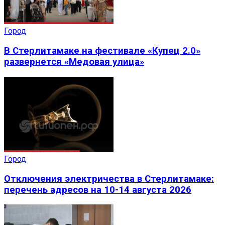
Город
В Стерлитамаке на фестивале «Купец 2.0»
развернется «Медовая улица»
Город
Отключения электричества в Стерлитамаке:
перечень адресов на 10-14 августа 2026