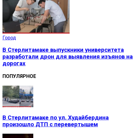
Город
В Стерлитамаке выпускники университета
разработали дрон для выявления изъянов на
дорогах
ПОПУЛЯРНОЕ
В Стерлитамаке по ул. Худайбердина
произошло ДТП с перевертышем