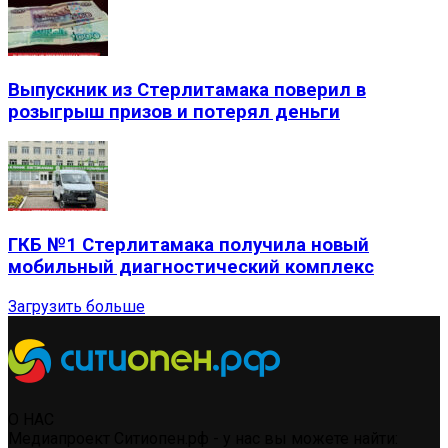
Выпускник из Стерлитамака поверил в
розыгрыш призов и потерял деньги
ГКБ №1 Стерлитамака получила новый
мобильный диагностический комплекс
Загрузить больше
О НАС
Медиапроект Ситиопен.рф - у нас вы можете найти: