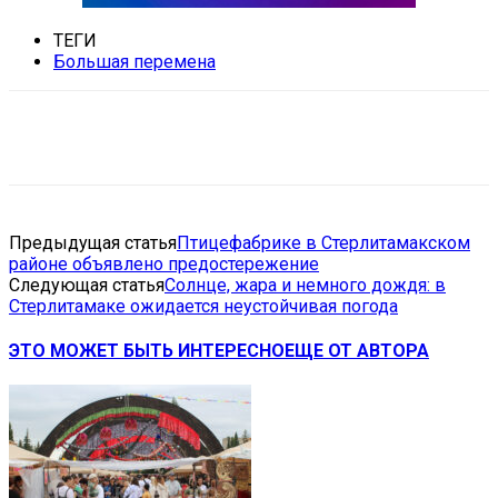
ТЕГИ
Большая перемена
VK
Telegram
Email
Copy URL
Предыдущая статья
Птицефабрике в Стерлитамакском
районе объявлено предостережение
Следующая статья
Солнце, жара и немного дождя: в
Стерлитамаке ожидается неустойчивая погода
ЭТО МОЖЕТ БЫТЬ ИНТЕРЕСНО
ЕЩЕ ОТ АВТОРА