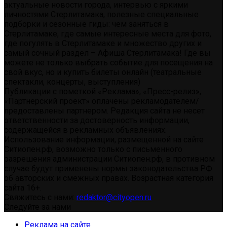
актуальные новости города, интервью с яркими
личностями Стерлитамака, полезные специальные
подборки и сезонные гиды: чем заняться в
Стерлитамаке, где самые интересные места для фото,
где погулять в Стерлитамаке и множество других и
самый сочный раздел – Афиша Стерлитамака! Где вы
можете не только выбрать событие для посещения на
свой вкус, но и купить билеты онлайн (театральные
спектакли, концерты, выступления)
Публикации с пометкой «Реклама», «Пресс-релиз»,
«Партнерский проект» оплачены рекламодателем/
предоставлены партнером. Редакция сайта не несет
ответственности за достоверность информации,
содержащейся в рекламных объявлениях.
Использование информации, размещенной на сайте
Ситиопен.рф, возможно только с письменного
разрешения администрации Ситиопен.рф, в противном
случае будут применены нормы законодательства РФ
об авторских и смежных правах. Возрастная категория
сайта 16+.
Свяжитесь с нами:
redaktor@cityopen.ru
Следуйте за нами
Реклама на сайте