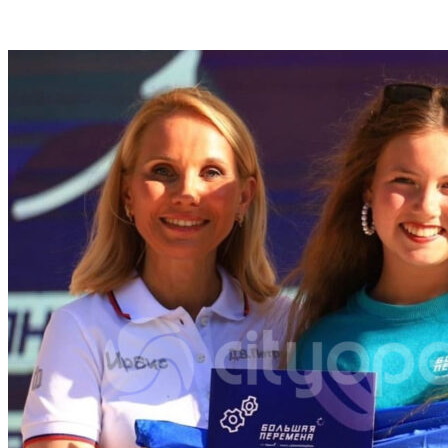
VK
Telegram
Email
Copy URL