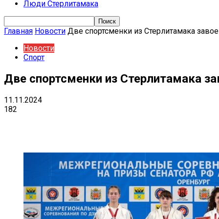
Люди Стерлитамака
Главная
Новости
Две спортсменки из Стерлитамака заво
Новости
Спорт
Две спортсменки из Стерлитамака з
11.11.2024
182
Поделиться
VK
Telegram
Ema