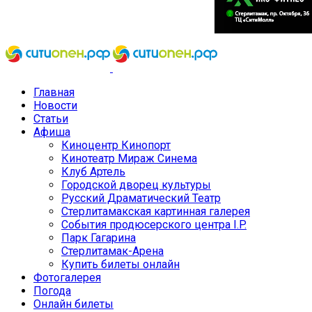
Главная
Новости
Статьи
Афиша
Киноцентр Кинопорт
Кинотеатр Мираж Синема
Клуб Артель
Городской дворец культуры
Русский Драматический Театр
Стерлитамакская картинная галерея
События продюсерского центра I.P.
Парк Гагарина
Стерлитамак-Арена
Купить билеты онлайн
Фотогалерея
Погода
Онлайн билеты