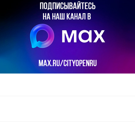
il
Copy URL