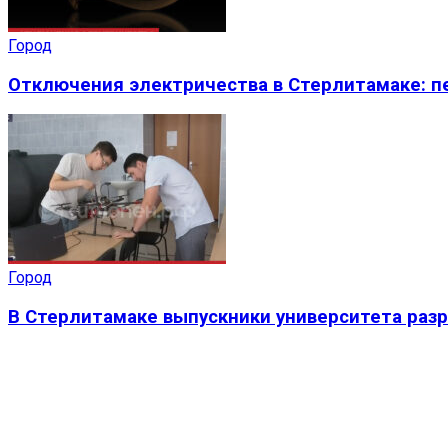
Город
Отключения электричества в Стерлитамаке: пе
Город
В Стерлитамаке выпускники университета раз