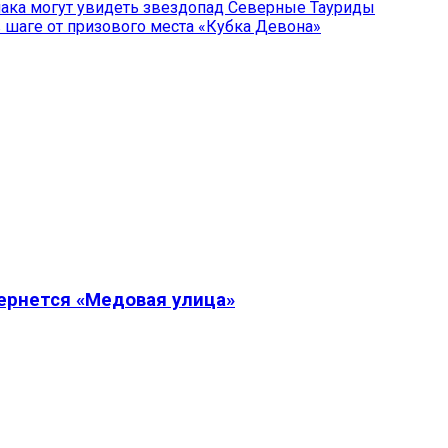
амака могут увидеть звездопад Северные Тауриды
в шаге от призового места «Кубка Девона»
вернется «Медовая улица»