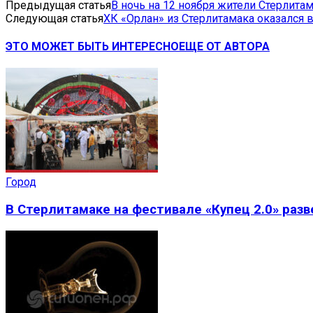
Предыдущая статья
В ночь на 12 ноября жители Стерлит
Следующая статья
ХК «Орлан» из Стерлитамака оказался 
ЭТО МОЖЕТ БЫТЬ ИНТЕРЕСНО
ЕЩЕ ОТ АВТОРА
Город
В Стерлитамаке на фестивале «Купец 2.0» раз