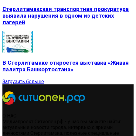
Стерлитамакская транспортная прокуратура
выявила нарушения в одном из детских
лагерей
В Стерлитамаке откроется выставка «Живая
палитра Башкортостана»
Загрузить больше
О НАС
Медиапроект Ситиопен.рф - у нас вы можете найти:
актуальные новости города, интервью с яркими
личностями Стерлитамака, полезные специальные