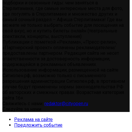
подборки и сезонные гиды: чем заняться в
Стерлитамаке, где самые интересные места для фото,
где погулять в Стерлитамаке и множество других и
самый сочный раздел – Афиша Стерлитамака! Где вы
можете не только выбрать событие для посещения на
свой вкус, но и купить билеты онлайн (театральные
спектакли, концерты, выступления)
Публикации с пометкой «Реклама», «Пресс-релиз»,
«Партнерский проект» оплачены рекламодателем/
предоставлены партнером. Редакция сайта не несет
ответственности за достоверность информации,
содержащейся в рекламных объявлениях.
Использование информации, размещенной на сайте
Ситиопен.рф, возможно только с письменного
разрешения администрации Ситиопен.рф, в противном
случае будут применены нормы законодательства РФ
об авторских и смежных правах. Возрастная категория
сайта 16+.
Свяжитесь с нами:
redaktor@cityopen.ru
Следуйте за нами
Реклама на сайте
Предложить событие