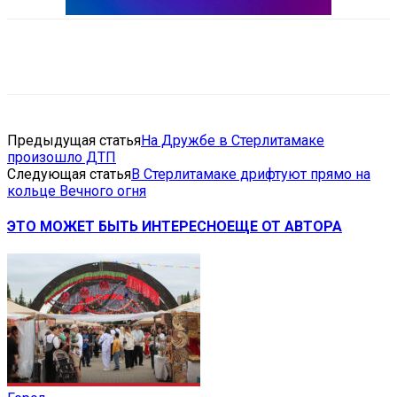
VK
Telegram
Email
Copy URL
Предыдущая статья
На Дружбе в Стерлитамаке
произошло ДТП
Следующая статья
В Стерлитамаке дрифтуют прямо на
кольце Вечного огня
ЭТО МОЖЕТ БЫТЬ ИНТЕРЕСНО
ЕЩЕ ОТ АВТОРА