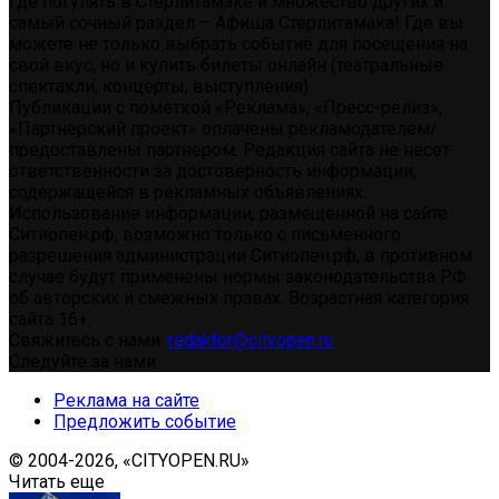
где погулять в Стерлитамаке и множество других и
самый сочный раздел – Афиша Стерлитамака! Где вы
можете не только выбрать событие для посещения на
свой вкус, но и купить билеты онлайн (театральные
спектакли, концерты, выступления)
Публикации с пометкой «Реклама», «Пресс-релиз»,
«Партнерский проект» оплачены рекламодателем/
предоставлены партнером. Редакция сайта не несет
ответственности за достоверность информации,
содержащейся в рекламных объявлениях.
Использование информации, размещенной на сайте
Ситиопен.рф, возможно только с письменного
разрешения администрации Ситиопен.рф, в противном
случае будут применены нормы законодательства РФ
об авторских и смежных правах. Возрастная категория
сайта 16+.
Свяжитесь с нами:
redaktor@cityopen.ru
Следуйте за нами
Реклама на сайте
Предложить событие
© 2004-2026, «CITYOPEN.RU»
Читать еще