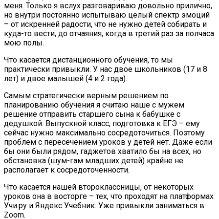
меня. Только я вслух разговариваю довольно прилично,
но внутри постоянно испытываю целый спектр эмоций
– от искренней радости, что не нужно детей собирать и
куда-то вести, до отчаяния, когда в третий раз за полчаса
мою полы.
Что касается дистанционного обучения, то мы
практически привыкли. У нас двое школьников (17 и 8
лет) и двое малышей (4 и 2 года).
Самым стратегически верным решением по
планированию обучения я считаю наше с мужем
решение отправить старшего сына к бабушке с
дедушкой. Выпускной класс, подготовка к ЕГЭ – ему
сейчас нужно максимально сосредоточиться. Поэтому
проблем с пересечением уроков у детей нет. Даже если
бы они были рядом, гаджетов хватило бы на всех, но
обстановка (шум-гам младших детей) крайне не
располагает к сосредоточенности.
Что касается нашей второклассницы, от некоторых
уроков она в восторге – тех, что проходят на платформах
Учи.ру и Яндекс Учебник. Уже привыкли заниматься в
Zoom.