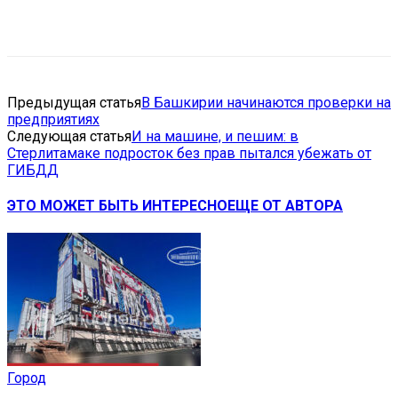
VK
Telegram
Email
Copy URL
Предыдущая статья
В Башкирии начинаются проверки на
предприятиях
Следующая статья
И на машине, и пешим: в
Стерлитамаке подросток без прав пытался убежать от
ГИБДД
ЭТО МОЖЕТ БЫТЬ ИНТЕРЕСНО
ЕЩЕ ОТ АВТОРА
Город