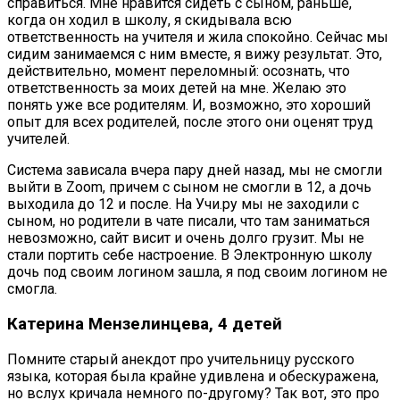
справиться. Мне нравится сидеть с сыном, раньше,
когда он ходил в школу, я скидывала всю
ответственность на учителя и жила спокойно. Сейчас мы
сидим занимаемся с ним вместе, я вижу результат. Это,
действительно, момент переломный: осознать, что
ответственность за моих детей на мне. Желаю это
понять уже все родителям. И, возможно, это хороший
опыт для всех родителей, после этого они оценят труд
учителей.
Система зависала вчера пару дней назад, мы не смогли
выйти в Zoom, причем с сыном не смогли в 12, а дочь
выходила до 12 и после. На Учи.ру мы не заходили с
сыном, но родители в чате писали, что там заниматься
невозможно, сайт висит и очень долго грузит. Мы не
стали портить себе настроение. В Электронную школу
дочь под своим логином зашла, я под своим логином не
смогла.
Катерина Мензелинцева, 4 детей
Помните старый анекдот про учительницу русского
языка, которая была крайне удивлена и обескуражена,
но вслух кричала немного по-другому? Так вот, это про