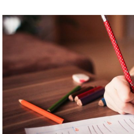
VK
Telegram
Email
Copy URL