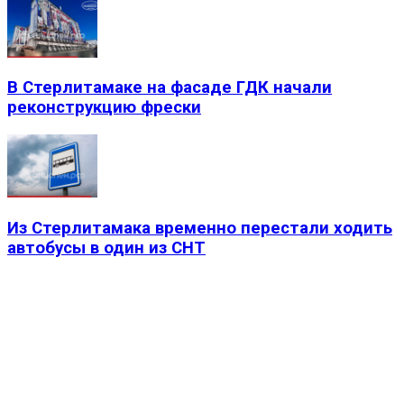
В Стерлитамаке на фасаде ГДК начали
реконструкцию фрески
Из Стерлитамака временно перестали ходить
автобусы в один из СНТ