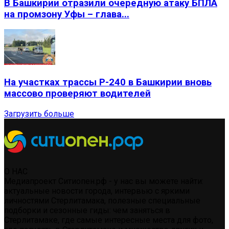
В Башкирии отразили очередную атаку БПЛА
на промзону Уфы – глава...
На участках трассы Р-240 в Башкирии вновь
массово проверяют водителей
Загрузить больше
О НАС
Медиапроект Ситиопен.рф - у нас вы можете найти:
актуальные новости города, интервью с яркими
личностями Стерлитамака, полезные специальные
подборки и сезонные гиды: чем заняться в
Стерлитамаке, где самые интересные места для фото,