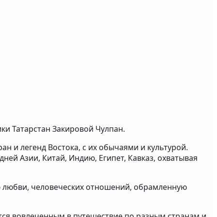
ки Татарстан Закировой Чулпан.
н и легенд Востока, с их обычаями и культурой.
ней Азии, Китай, Индию, Египет, Кавказ, охватывая
ю любви, человеческих отношений, обрамленную
тся вовлеченным в путешествие по разным странам и