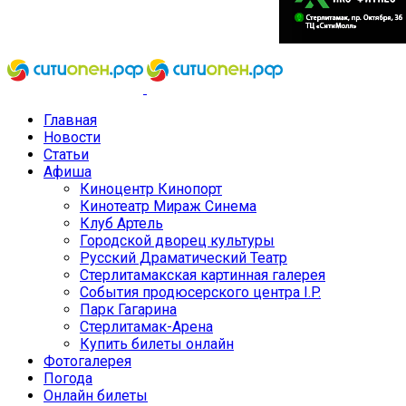
Главная
Новости
Статьи
Афиша
Киноцентр Кинопорт
Кинотеатр Мираж Синема
Клуб Артель
Городской дворец культуры
Русский Драматический Театр
Стерлитамакская картинная галерея
События продюсерского центра I.P.
Парк Гагарина
Стерлитамак-Арена
Купить билеты онлайн
Фотогалерея
Погода
Онлайн билеты