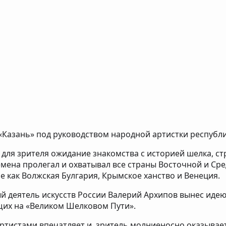
Казань» под руководством народной артистки республи
ля зрителя ожидание знакомства с историей шелка, стра
мена пролегал и охватывал все страны Восточной и Сред
е как Волжская Булгария, Крымское ханство и Венеция.
й деятель искусств России Валерий Архипов вынес иде
щих на «Великом Шелковом Пути».
ртистами впечатляет и, зритель молниеносно оказывае