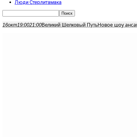
Люди Стерлитамака
Новое шоу анса
16
окт
19:00
21:00
Великий Шелковый Путь