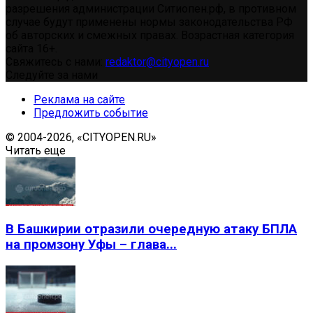
разрешения администрации Ситиопен.рф, в противном
случае будут применены нормы законодательства РФ
об авторских и смежных правах. Возрастная категория
сайта 16+.
Свяжитесь с нами:
redaktor@cityopen.ru
Следуйте за нами
Реклама на сайте
Предложить событие
© 2004-2026, «CITYOPEN.RU»
Читать еще
В Башкирии отразили очередную атаку БПЛА
на промзону Уфы – глава...