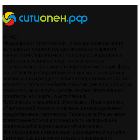
О НАС
Медиапроект Ситиопен.рф - у нас вы можете найти:
актуальные новости города, интервью с яркими
личностями Стерлитамака, полезные специальные
подборки и сезонные гиды: чем заняться в
Стерлитамаке, где самые интересные места для фото,
где погулять в Стерлитамаке и множество других и
самый сочный раздел – Афиша Стерлитамака! Где вы
можете не только выбрать событие для посещения на
свой вкус, но и купить билеты онлайн (театральные
спектакли, концерты, выступления)
Публикации с пометкой «Реклама», «Пресс-релиз»,
«Партнерский проект» оплачены рекламодателем/
предоставлены партнером. Редакция сайта не несет
ответственности за достоверность информации,
содержащейся в рекламных объявлениях.
Использование информации, размещенной на сайте
Ситиопен.рф, возможно только с письменного