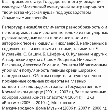
был присвоен статус Государственного учреждения
культуры «Московский культурный центр народного
творчества «Русская душа» под руководством
Людмилы Николаевой».
Репертуар ансамбля отличается разнообразностью и
неповторимостью и состоит не только из популярных
русских народных песен и романсов, но и из
авторских песен Людмилы Николаевой, написанных в
содружестве с известными поэтами, такими как Е.
Муравьёв, С. Сашин, Б. Шифрин, О. Куланина и других.
А творческие дуэты с Львом Лещенко, Николаем
Басковым, Алексеем Гоманом, Ренатом Ибрагимовым
упрочили популярность певицы среди широких
народных масс. Об этом свидетельствуют успешно
пройденные сольные концерты на главных
концертных площадках страны: в Государственном
Кремлёвском дворце (2001 г., 2003 г.), Зале церковных
соборов Храма Христа Спасителя (2004 г.), ГЦКЗ
«Россия» (2005 г., 2010 г.), Московском
Международном Доме Музыки (2006 г., 2007 г., 2008 г.).