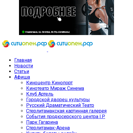
Главная
Новости
Статьи
Афиша
Киноцентр Кинопорт
Кинотеатр Мираж Синема
Клуб Артель
Городской дворец культуры
Русский Драматический Театр
Стерлитамакская картинная галерея
События продюсерского центра I.P.
Парк Гагарина
Стерлитамак-Арена