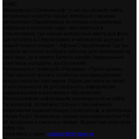
О НАС
Медиапроект Ситиопен.рф - у нас вы можете найти:
актуальные новости города, интервью с яркими
личностями Стерлитамака, полезные специальные
подборки и сезонные гиды: чем заняться в
Стерлитамаке, где самые интересные места для фото,
где погулять в Стерлитамаке и множество других и
самый сочный раздел – Афиша Стерлитамака! Где вы
можете не только выбрать событие для посещения на
свой вкус, но и купить билеты онлайн (театральные
спектакли, концерты, выступления)
Публикации с пометкой «Реклама», «Пресс-релиз»,
«Партнерский проект» оплачены рекламодателем/
предоставлены партнером. Редакция сайта не несет
ответственности за достоверность информации,
содержащейся в рекламных объявлениях.
Использование информации, размещенной на сайте
Ситиопен.рф, возможно только с письменного
разрешения администрации Ситиопен.рф, в противном
случае будут применены нормы законодательства РФ
об авторских и смежных правах. Возрастная категория
сайта 16+.
Свяжитесь с нами:
redaktor@cityopen.ru