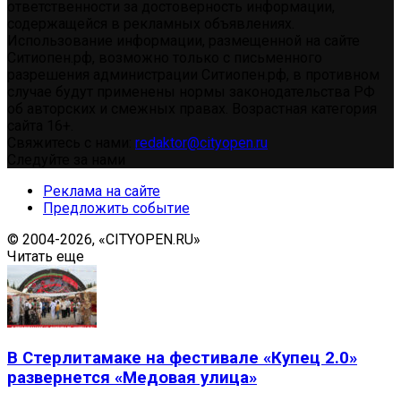
ответственности за достоверность информации,
содержащейся в рекламных объявлениях.
Использование информации, размещенной на сайте
Ситиопен.рф, возможно только с письменного
разрешения администрации Ситиопен.рф, в противном
случае будут применены нормы законодательства РФ
об авторских и смежных правах. Возрастная категория
сайта 16+.
Свяжитесь с нами:
redaktor@cityopen.ru
Следуйте за нами
Реклама на сайте
Предложить событие
© 2004-2026, «CITYOPEN.RU»
Читать еще
В Стерлитамаке на фестивале «Купец 2.0»
развернется «Медовая улица»