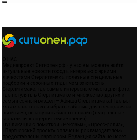
О НАС
Медиапроект Ситиопен.рф - у нас вы можете найти:
актуальные новости города, интервью с яркими
личностями Стерлитамака, полезные специальные
подборки и сезонные гиды: чем заняться в
Стерлитамаке, где самые интересные места для фото,
где погулять в Стерлитамаке и множество других и
самый сочный раздел – Афиша Стерлитамака! Где вы
можете не только выбрать событие для посещения на
свой вкус, но и купить билеты онлайн (театральные
спектакли, концерты, выступления)
Публикации с пометкой «Реклама», «Пресс-релиз»,
«Партнерский проект» оплачены рекламодателем/
предоставлены партнером. Редакция сайта не несет