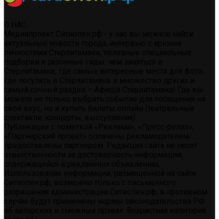
О НАС
Медиапроект Ситиопен.рф - у нас вы можете найти:
актуальные новости города, интервью с яркими
личностями Стерлитамака, полезные специальные
подборки и сезонные гиды: чем заняться в
Стерлитамаке, где самые интересные места для фото,
где погулять в Стерлитамаке и множество других и
самый сочный раздел – Афиша Стерлитамака! Где вы
можете не только выбрать событие для посещения на
свой вкус, но и купить билеты онлайн (театральные
спектакли, концерты, выступления)
Публикации с пометкой «Реклама», «Пресс-релиз»,
«Партнерский проект» оплачены рекламодателем/
предоставлены партнером. Редакция сайта не несет
ответственности за достоверность информации,
содержащейся в рекламных объявлениях.
Использование информации, размещенной на сайте
Ситиопен.рф, возможно только с письменного
разрешения администрации Ситиопен.рф, в противном
случае будут применены нормы законодательства РФ
об авторских и смежных правах. Возрастная категория