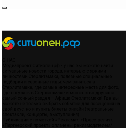
О НАС
Медиапроект Ситиопен.рф - у нас вы можете найти:
актуальные новости города, интервью с яркими
личностями Стерлитамака, полезные специальные
подборки и сезонные гиды: чем заняться в
Стерлитамаке, где самые интересные места для фото,
где погулять в Стерлитамаке и множество других и
самый сочный раздел – Афиша Стерлитамака! Где вы
можете не только выбрать событие для посещения на
свой вкус, но и купить билеты онлайн (театральные
спектакли, концерты, выступления)
Публикации с пометкой «Реклама», «Пресс-релиз»,
«Партнерский проект» оплачены рекламодателем/