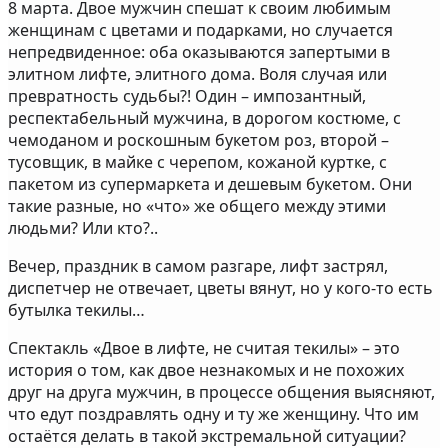
8 марта. Двое мужчин спешат к своим любимым
женщинам с цветами и подарками, но случается
непредвиденное: оба оказываются запертыми в
элитном лифте, элитного дома. Воля случая или
превратность судьбы?! Один – импозантный,
респектабельный мужчина, в дорогом костюме, с
чемоданом и роскошным букетом роз, второй –
тусовщик, в майке с черепом, кожаной куртке, с
пакетом из супермаркета и дешевым букетом. Они
такие разные, но «что» же общего между этими
людьми? Или кто?..
Вечер, праздник в самом разгаре, лифт застрял,
диспетчер не отвечает, цветы вянут, но у кого-то есть
бутылка текилы…
Спектакль «Двое в лифте, не считая текилы» – это
история о том, как двое незнакомых и не похожих
друг на друга мужчин, в процессе общения выясняют,
что едут поздравлять одну и ту же женщину. Что им
остаётся делать в такой экстремальной ситуации?