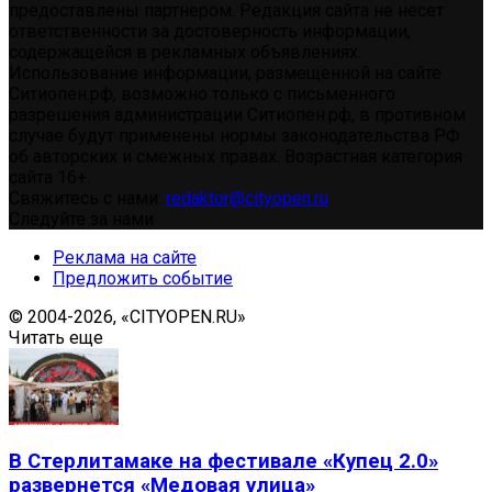
предоставлены партнером. Редакция сайта не несет
ответственности за достоверность информации,
содержащейся в рекламных объявлениях.
Использование информации, размещенной на сайте
Ситиопен.рф, возможно только с письменного
разрешения администрации Ситиопен.рф, в противном
случае будут применены нормы законодательства РФ
об авторских и смежных правах. Возрастная категория
сайта 16+.
Свяжитесь с нами:
redaktor@cityopen.ru
Следуйте за нами
Реклама на сайте
Предложить событие
© 2004-2026, «CITYOPEN.RU»
Читать еще
В Стерлитамаке на фестивале «Купец 2.0»
развернется «Медовая улица»