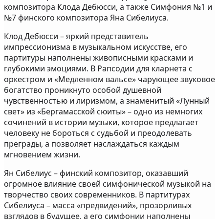
композитора Клода Дебюсси, а также Симфония №1 и
№7 финского композитора Яна Сибелиуса.
Клод Дебюсси – яркий представитель
импрессионизма в музыкальном искусстве, его
партитуры наполнены живописными красками и
глубокими эмоциями. В Рапсодии для кларнета с
оркестром и «Медленном вальсе» чарующее звуковое
богатство проникнуто особой душевной
чувственностью и лиризмом, а знаменитый «Лунный
свет» из «Бергамасской сюиты» – одно из немногих
сочинений в истории музыки, которое предлагает
человеку не бороться с судьбой и преодолевать
преграды, а позволяет наслаждаться каждым
мгновением жизни.
Ян Сибелиус – финский композитор, оказавший
огромное влияние своей симфонической музыкой на
творчество своих современников. В партитурах
Сибелиуса – масса «предвидений», прозорливых
взглядов в будущее, а его симфонии наполнены