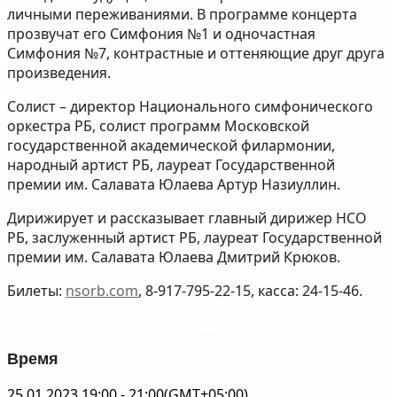
личными переживаниями. В программе концерта
прозвучат его Симфония №1 и одночастная
Симфония №7, контрастные и оттеняющие друг друга
произведения.
Солист – директор Национального симфонического
оркестра РБ, солист программ Московской
государственной академической филармонии,
народный артист РБ, лауреат Государственной
премии им. Салавата Юлаева Артур Назиуллин.
Дирижирует и рассказывает главный дирижер НСО
РБ, заслуженный артист РБ, лауреат Государственной
премии им. Салавата Юлаева Дмитрий Крюков.
Билеты:
nsorb.com
, 8-917-795-22-15, касса: 24-15-46.
Купить билеты
Время
25.01.2023
19:00
-
21:00
(GMT+05:00)