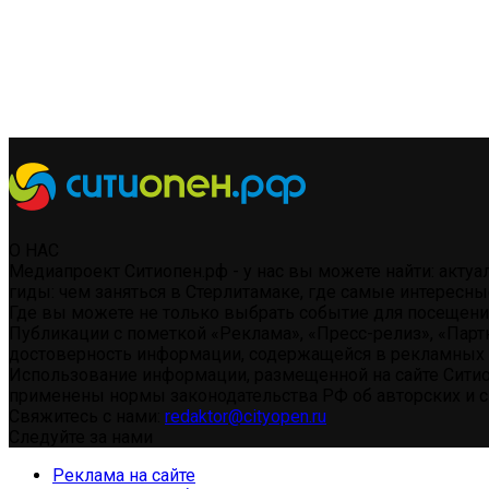
О НАС
Медиапроект Ситиопен.рф - у нас вы можете найти: акту
гиды: чем заняться в Стерлитамаке, где самые интересны
Где вы можете не только выбрать событие для посещения 
Публикации с пометкой «Реклама», «Пресс-релиз», «Парт
достоверность информации, содержащейся в рекламных 
Использование информации, размещенной на сайте Ситио
применены нормы законодательства РФ об авторских и см
Свяжитесь с нами:
redaktor@cityopen.ru
Следуйте за нами
Реклама на сайте