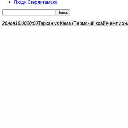
Люди Стерлитамака
чемпиона
26
ноя
18:00
20:00
Тархан vs Кама (Пермский край)