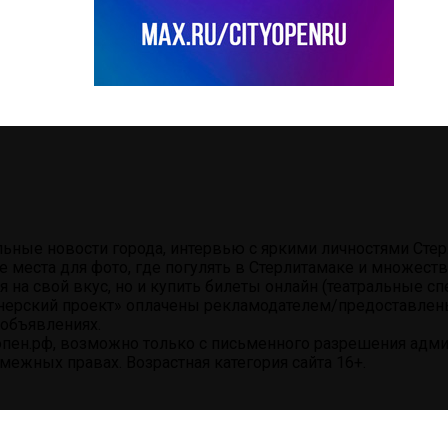
альные новости города, интервью с яркими личностями Ст
е места для фото, где погулять в Стерлитамаке и множес
на свой вкус, но и купить билеты онлайн (театральные сп
нерский проект» оплачены рекламодателем/предоставлены 
объявлениях.
пен.рф, возможно только с письменного разрешения админ
ежных правах. Возрастная категория сайта 16+.