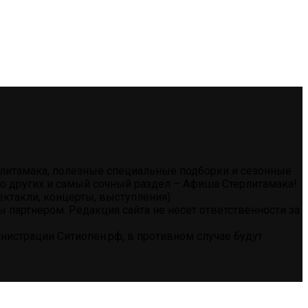
ерлитамака, полезные специальные подборки и сезонные
тво других и самый сочный раздел – Афиша Стерлитамака!
ектакли, концерты, выступления)
партнером. Редакция сайта не несет ответственности за
истрации Ситиопен.рф, в противном случае будут