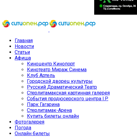
Главная
Новости
Статьи
Афиша
Киноцентр Кинопорт
Кинотеатр Мираж Синема
Клуб Артель
Городской дворец культуры
Русский Драматический Театр
Стерлитамакская картинная галерея
События продюсерского центра I.P.
Парк Гагарина
Стерлитамак-Арена
Купить билеты онлайн
Фотогалерея
Погода
Онлайн билеты