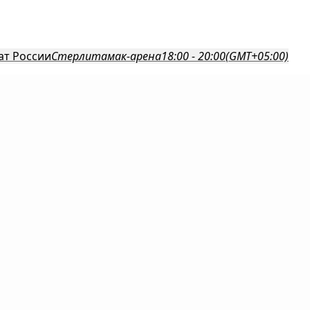
т России
Стерлитамак-арена
18:00 - 20:00
(GMT+05:00)