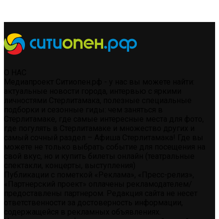
О НАС
Медиапроект Ситиопен.рф - у нас вы можете найти:
актуальные новости города, интервью с яркими
личностями Стерлитамака, полезные специальные
подборки и сезонные гиды: чем заняться в
Стерлитамаке, где самые интересные места для фото,
где погулять в Стерлитамаке и множество других и
самый сочный раздел – Афиша Стерлитамака! Где вы
можете не только выбрать событие для посещения на
свой вкус, но и купить билеты онлайн (театральные
спектакли, концерты, выступления)
Публикации с пометкой «Реклама», «Пресс-релиз»,
«Партнерский проект» оплачены рекламодателем/
предоставлены партнером. Редакция сайта не несет
ответственности за достоверность информации,
содержащейся в рекламных объявлениях.