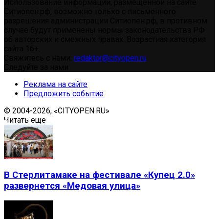
Использование информации, размещенной на сайте
Ситиопен.рф, возможно только с письменного
разрешения администрации Ситиопен.рф, в противном
случае будут применены нормы законодательства РФ
об авторских и смежных правах. Возрастная категория
сайта 16+.
Свяжитесь с нами:
redaktor@cityopen.ru
Следуйте за нами
Реклама на сайте
Предложить событие
© 2004-2026, «CITYOPEN.RU»
Читать еще
В Стерлитамаке на фестивале «Купец 2.0»
развернется «Медовая улица»