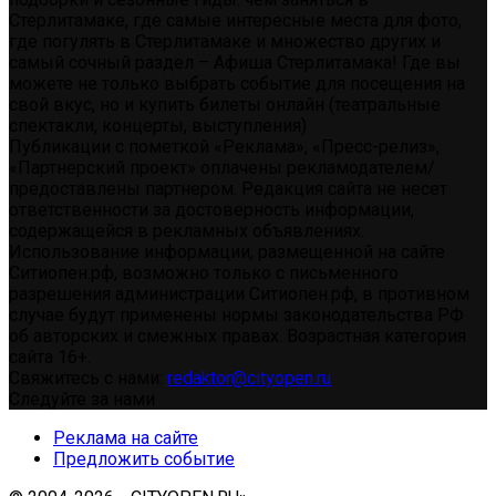
Стерлитамаке, где самые интересные места для фото,
где погулять в Стерлитамаке и множество других и
самый сочный раздел – Афиша Стерлитамака! Где вы
можете не только выбрать событие для посещения на
свой вкус, но и купить билеты онлайн (театральные
спектакли, концерты, выступления)
Публикации с пометкой «Реклама», «Пресс-релиз»,
«Партнерский проект» оплачены рекламодателем/
предоставлены партнером. Редакция сайта не несет
ответственности за достоверность информации,
содержащейся в рекламных объявлениях.
Использование информации, размещенной на сайте
Ситиопен.рф, возможно только с письменного
разрешения администрации Ситиопен.рф, в противном
случае будут применены нормы законодательства РФ
об авторских и смежных правах. Возрастная категория
сайта 16+.
Свяжитесь с нами:
redaktor@cityopen.ru
Следуйте за нами
Реклама на сайте
Предложить событие