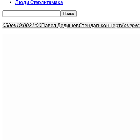
Люди Стерлитамака
Стендап-концерт
Конгрес
05
дек
19:00
21:00
Павел Дедищев