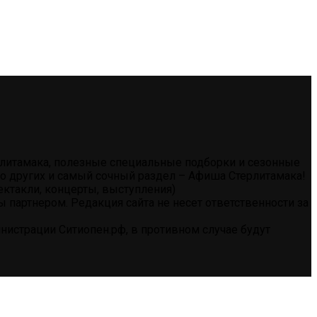
ерлитамака, полезные специальные подборки и сезонные
тво других и самый сочный раздел – Афиша Стерлитамака!
ектакли, концерты, выступления)
партнером. Редакция сайта не несет ответственности за
истрации Ситиопен.рф, в противном случае будут