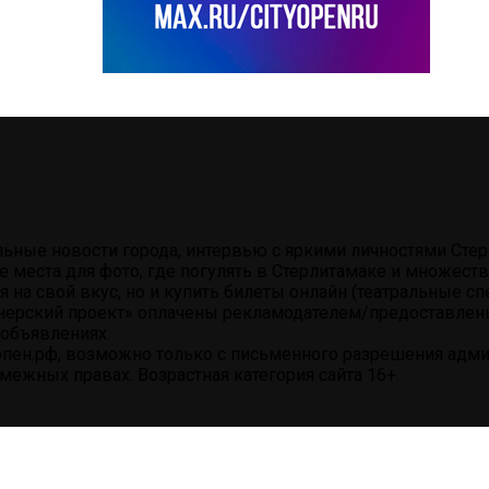
альные новости города, интервью с яркими личностями Ст
е места для фото, где погулять в Стерлитамаке и множес
на свой вкус, но и купить билеты онлайн (театральные сп
нерский проект» оплачены рекламодателем/предоставлены 
объявлениях.
пен.рф, возможно только с письменного разрешения админ
ежных правах. Возрастная категория сайта 16+.