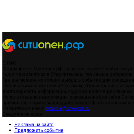
О НАС
Медиапроект Ситиопен.рф - у нас вы можете найти: акту
гиды: чем заняться в Стерлитамаке, где самые интересны
Где вы можете не только выбрать событие для посещения 
Публикации с пометкой «Реклама», «Пресс-релиз», «Парт
достоверность информации, содержащейся в рекламных 
Использование информации, размещенной на сайте Ситио
применены нормы законодательства РФ об авторских и см
Свяжитесь с нами:
redaktor@cityopen.ru
Следуйте за нами
Реклама на сайте
Предложить событие