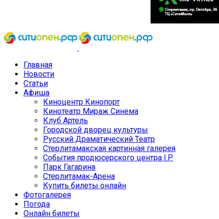
Главная
Новости
Статьи
Афиша
Киноцентр Кинопорт
Кинотеатр Мираж Синема
Клуб Артель
Городской дворец культуры
Русский Драматический Театр
Стерлитамакская картинная галерея
События продюсерского центра I.P.
Парк Гагарина
Стерлитамак-Арена
Купить билеты онлайн
Фотогалерея
Погода
Онлайн билеты