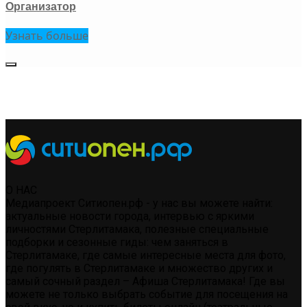
Организатор
Узнать больше
О НАС
Медиапроект Ситиопен.рф - у нас вы можете найти:
актуальные новости города, интервью с яркими
личностями Стерлитамака, полезные специальные
подборки и сезонные гиды: чем заняться в
Стерлитамаке, где самые интересные места для фото,
где погулять в Стерлитамаке и множество других и
самый сочный раздел – Афиша Стерлитамака! Где вы
можете не только выбрать событие для посещения на