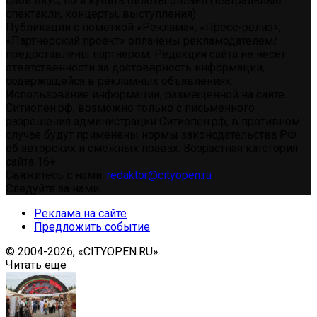
свой вкус, но и купить билеты онлайн (театральные
спектакли, концерты, выступления)
Публикации с пометкой «Реклама», «Пресс-релиз»,
«Партнерский проект» оплачены рекламодателем/
предоставлены партнером. Редакция сайта не несет
ответственности за достоверность информации,
содержащейся в рекламных объявлениях.
Использование информации, размещенной на сайте
Ситиопен.рф, возможно только с письменного
разрешения администрации Ситиопен.рф, в противном
случае будут применены нормы законодательства РФ
об авторских и смежных правах. Возрастная категория
сайта 16+.
Свяжитесь с нами:
redaktor@cityopen.ru
Следуйте за нами
Реклама на сайте
Предложить событие
© 2004-2026, «CITYOPEN.RU»
Читать еще