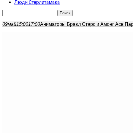
Люди Стерлитамака
в Па
09
май
15:00
17:00
Аниматоры Бравл Старс и Амонг Ас