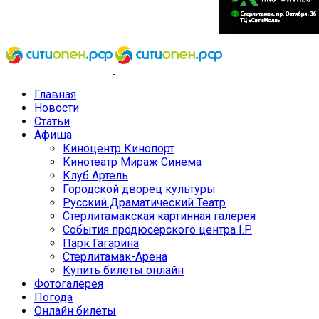
Главная
Новости
Статьи
Афиша
Киноцентр Кинопорт
Кинотеатр Мираж Синема
Клуб Артель
Городской дворец культуры
Русский Драматический Театр
Стерлитамакская картинная галерея
События продюсерского центра I.P.
Парк Гагарина
Стерлитамак-Арена
Купить билеты онлайн
Фотогалерея
Погода
Онлайн билеты