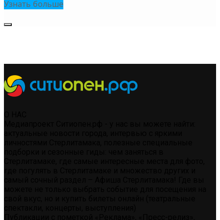
Узнать больше
О НАС
Медиапроект Ситиопен.рф - у нас вы можете найти:
актуальные новости города, интервью с яркими
личностями Стерлитамака, полезные специальные
подборки и сезонные гиды: чем заняться в
Стерлитамаке, где самые интересные места для фото,
где погулять в Стерлитамаке и множество других и
самый сочный раздел – Афиша Стерлитамака! Где вы
можете не только выбрать событие для посещения на
свой вкус, но и купить билеты онлайн (театральные
спектакли, концерты, выступления)
Публикации с пометкой «Реклама», «Пресс-релиз»,