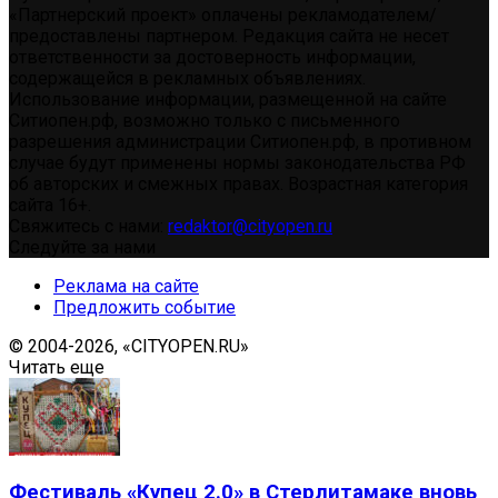
«Партнерский проект» оплачены рекламодателем/
предоставлены партнером. Редакция сайта не несет
ответственности за достоверность информации,
содержащейся в рекламных объявлениях.
Использование информации, размещенной на сайте
Ситиопен.рф, возможно только с письменного
разрешения администрации Ситиопен.рф, в противном
случае будут применены нормы законодательства РФ
об авторских и смежных правах. Возрастная категория
сайта 16+.
Свяжитесь с нами:
redaktor@cityopen.ru
Следуйте за нами
Реклама на сайте
Предложить событие
© 2004-2026, «CITYOPEN.RU»
Читать еще
Фестиваль «Купец 2.0» в Стерлитамаке вновь