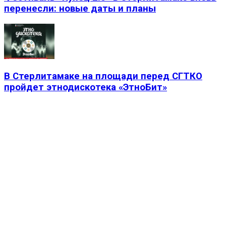
перенесли: новые даты и планы
В Стерлитамаке на площади перед СГТКО
пройдет этнодискотека «ЭтноБит»