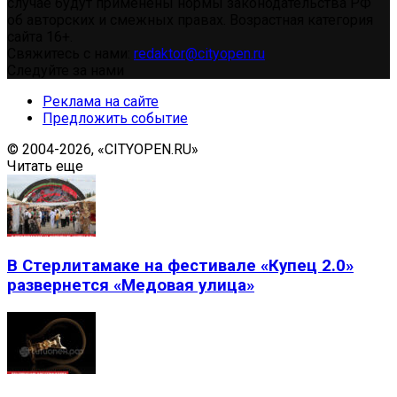
случае будут применены нормы законодательства РФ
об авторских и смежных правах. Возрастная категория
сайта 16+.
Свяжитесь с нами:
redaktor@cityopen.ru
Следуйте за нами
Реклама на сайте
Предложить событие
© 2004-2026, «CITYOPEN.RU»
Читать еще
В Стерлитамаке на фестивале «Купец 2.0»
развернется «Медовая улица»