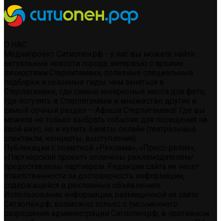
О НАС
Медиапроект Ситиопен.рф - у нас вы можете найти:
актуальные новости города, интервью с яркими
личностями Стерлитамака, полезные специальные
подборки и сезонные гиды: чем заняться в
Стерлитамаке, где самые интересные места для фото,
где погулять в Стерлитамаке и множество других и
самый сочный раздел – Афиша Стерлитамака! Где вы
можете не только выбрать событие для посещения на
свой вкус, но и купить билеты онлайн (театральные
спектакли, концерты, выступления)
Публикации с пометкой «Реклама», «Пресс-релиз»,
«Партнерский проект» оплачены рекламодателем/
предоставлены партнером. Редакция сайта не несет
ответственности за достоверность информации,
содержащейся в рекламных объявлениях.
Использование информации, размещенной на сайте
Ситиопен.рф, возможно только с письменного
разрешения администрации Ситиопен.рф, в противном