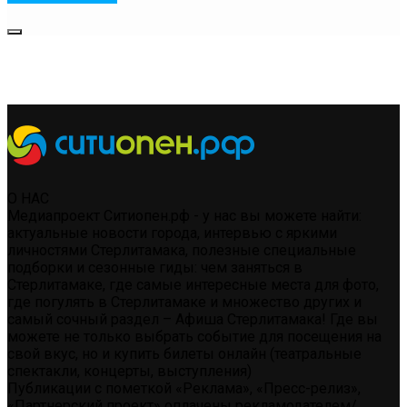
О НАС
Медиапроект Ситиопен.рф - у нас вы можете найти:
актуальные новости города, интервью с яркими
личностями Стерлитамака, полезные специальные
подборки и сезонные гиды: чем заняться в
Стерлитамаке, где самые интересные места для фото,
где погулять в Стерлитамаке и множество других и
самый сочный раздел – Афиша Стерлитамака! Где вы
можете не только выбрать событие для посещения на
свой вкус, но и купить билеты онлайн (театральные
спектакли, концерты, выступления)
Публикации с пометкой «Реклама», «Пресс-релиз»,
«Партнерский проект» оплачены рекламодателем/