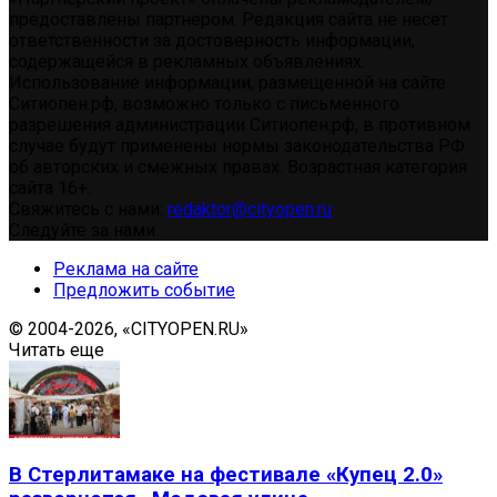
предоставлены партнером. Редакция сайта не несет
ответственности за достоверность информации,
содержащейся в рекламных объявлениях.
Использование информации, размещенной на сайте
Ситиопен.рф, возможно только с письменного
разрешения администрации Ситиопен.рф, в противном
случае будут применены нормы законодательства РФ
об авторских и смежных правах. Возрастная категория
сайта 16+.
Свяжитесь с нами:
redaktor@cityopen.ru
Следуйте за нами
Реклама на сайте
Предложить событие
© 2004-2026, «CITYOPEN.RU»
Читать еще
В Стерлитамаке на фестивале «Купец 2.0»