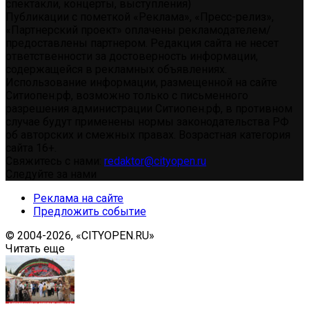
спектакли, концерты, выступления)
Публикации с пометкой «Реклама», «Пресс-релиз»,
«Партнерский проект» оплачены рекламодателем/
предоставлены партнером. Редакция сайта не несет
ответственности за достоверность информации,
содержащейся в рекламных объявлениях.
Использование информации, размещенной на сайте
Ситиопен.рф, возможно только с письменного
разрешения администрации Ситиопен.рф, в противном
случае будут применены нормы законодательства РФ
об авторских и смежных правах. Возрастная категория
сайта 16+.
Свяжитесь с нами:
redaktor@cityopen.ru
Следуйте за нами
Реклама на сайте
Предложить событие
© 2004-2026, «CITYOPEN.RU»
Читать еще