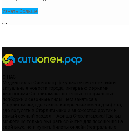
Узнать больше
О НАС
Медиапроект Ситиопен.рф - у нас вы можете найти:
актуальные новости города, интервью с яркими
личностями Стерлитамака, полезные специальные
подборки и сезонные гиды: чем заняться в
Стерлитамаке, где самые интересные места для фото,
где погулять в Стерлитамаке и множество других и
самый сочный раздел – Афиша Стерлитамака! Где вы
можете не только выбрать событие для посещения на
свой вкус, но и купить билеты онлайн (театральные