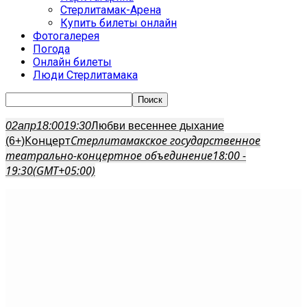
Стерлитамак-Арена
Купить билеты онлайн
Фотогалерея
Погода
Онлайн билеты
Люди Стерлитамака
02
апр
18:00
19:30
Любви весеннее дыхание
Концерт
Стерлитамакское государственное
(6+)
театрально-концертное объединение
18:00 -
19:30
(GMT+05:00)