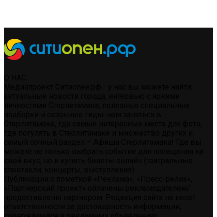
О НАС
Медиапроект Ситиопен.рф - у нас вы можете найти:
актуальные новости города, интервью с яркими
личностями Стерлитамака, полезные специальные
подборки и сезонные гиды: чем заняться в
Стерлитамаке, где самые интересные места для фото,
где погулять в Стерлитамаке и множество других и
самый сочный раздел – Афиша Стерлитамака! Где вы
можете не только выбрать событие для посещения на
свой вкус, но и купить билеты онлайн (театральные
спектакли, концерты, выступления)
Публикации с пометкой «Реклама», «Пресс-релиз»,
«Партнерский проект» оплачены рекламодателем/
предоставлены партнером. Редакция сайта не несет
ответственности за достоверность информации,
содержащейся в рекламных объявлениях.