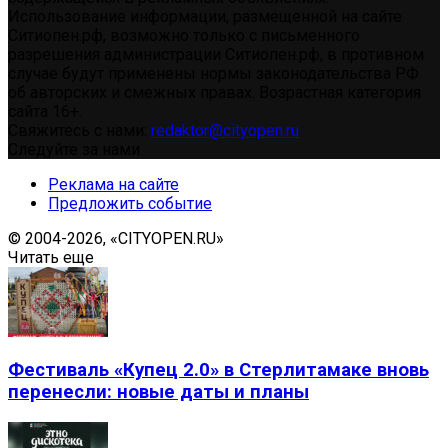
Использование информации, размещенной на сайте
Ситиопен.рф, возможно только с письменного
разрешения администрации Ситиопен.рф, в противном
случае будут применены нормы законодательства РФ
об авторских и смежных правах. Возрастная категория
сайта 16+.
Свяжитесь с нами:
redaktor@cityopen.ru
Следуйте за нами
Реклама на сайте
Предложить событие
© 2004-2026, «CITYOPEN.RU»
Читать еще
Фестиваль «Купец 2.0» в Стерлитамаке вновь
перенесли: новые даты и планы