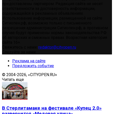
предоставлены партнером. Редакция сайта не несет
ответственности за достоверность информации,
содержащейся в рекламных объявлениях.
Использование информации, размещенной на сайте
Ситиопен.рф, возможно только с письменного
разрешения администрации Ситиопен.рф, в противном
случае будут применены нормы законодательства РФ
об авторских и смежных правах. Возрастная категория
сайта 16+.
Свяжитесь с нами:
redaktor@cityopen.ru
Следуйте за нами
Реклама на сайте
Предложить событие
© 2004-2026, «CITYOPEN.RU»
Читать еще
В Стерлитамаке на фестивале «Купец 2.0»
развернется «Медовая улица»