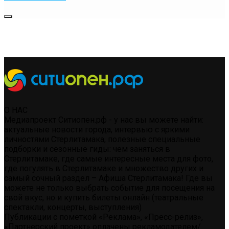
О НАС
Медиапроект Ситиопен.рф - у нас вы можете найти:
актуальные новости города, интервью с яркими
личностями Стерлитамака, полезные специальные
подборки и сезонные гиды: чем заняться в
Стерлитамаке, где самые интересные места для фото,
где погулять в Стерлитамаке и множество других и
самый сочный раздел – Афиша Стерлитамака! Где вы
можете не только выбрать событие для посещения на
свой вкус, но и купить билеты онлайн (театральные
спектакли, концерты, выступления)
Публикации с пометкой «Реклама», «Пресс-релиз»,
«Партнерский проект» оплачены рекламодателем/