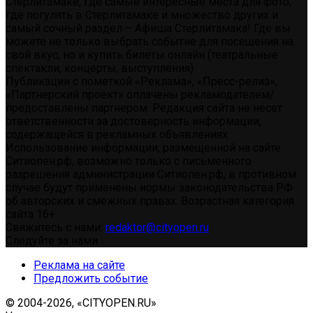
Стерлитамаке, где самые интересные места для фото,
где погулять в Стерлитамаке и множество других и
самый сочный раздел – Афиша Стерлитамака! Где вы
можете не только выбрать событие для посещения на
свой вкус, но и купить билеты онлайн (театральные
спектакли, концерты, выступления)
Публикации с пометкой «Реклама», «Пресс-релиз»,
«Партнерский проект» оплачены рекламодателем/
предоставлены партнером. Редакция сайта не несет
ответственности за достоверность информации,
содержащейся в рекламных объявлениях.
Использование информации, размещенной на сайте
Ситиопен.рф, возможно только с письменного
разрешения администрации Ситиопен.рф, в противном
случае будут применены нормы законодательства РФ
об авторских и смежных правах. Возрастная категория
сайта 16+.
Свяжитесь с нами:
redaktor@cityopen.ru
Следуйте за нами
Реклама на сайте
Предложить событие
© 2004-2026, «CITYOPEN.RU»