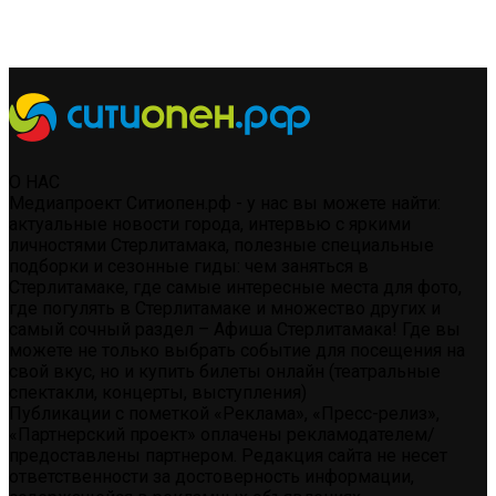
О НАС
Медиапроект Ситиопен.рф - у нас вы можете найти:
актуальные новости города, интервью с яркими
личностями Стерлитамака, полезные специальные
подборки и сезонные гиды: чем заняться в
Стерлитамаке, где самые интересные места для фото,
где погулять в Стерлитамаке и множество других и
самый сочный раздел – Афиша Стерлитамака! Где вы
можете не только выбрать событие для посещения на
свой вкус, но и купить билеты онлайн (театральные
спектакли, концерты, выступления)
Публикации с пометкой «Реклама», «Пресс-релиз»,
«Партнерский проект» оплачены рекламодателем/
предоставлены партнером. Редакция сайта не несет
ответственности за достоверность информации,