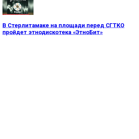
В Стерлитамаке на площади перед СГТКО
пройдет этнодискотека «ЭтноБит»