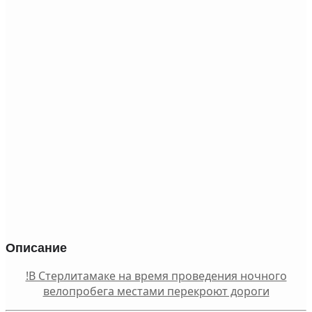
Описание
!В Стерлитамаке на время проведения ночного
велопробега местами перекроют дороги