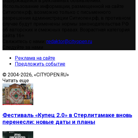
содержащейся в рекламных объявлениях.
Использование информации, размещенной на сайте
Ситиопен.рф, возможно только с письменного
разрешения администрации Ситиопен.рф, в противном
случае будут применены нормы законодательства РФ
об авторских и смежных правах. Возрастная категория
сайта 16+.
Свяжитесь с нами:
redaktor@cityopen.ru
Следуйте за нами
Реклама на сайте
Предложить событие
© 2004-2026, «CITYOPEN.RU»
Читать еще
Фестиваль «Купец 2.0» в Стерлитамаке вновь
перенесли: новые даты и планы