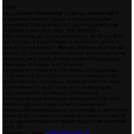
О НАС
Медиапроект Ситиопен.рф - у нас вы можете найти:
актуальные новости города, интервью с яркими
личностями Стерлитамака, полезные специальные
подборки и сезонные гиды: чем заняться в
Стерлитамаке, где самые интересные места для фото,
где погулять в Стерлитамаке и множество других и
самый сочный раздел – Афиша Стерлитамака! Где вы
можете не только выбрать событие для посещения на
свой вкус, но и купить билеты онлайн (театральные
спектакли, концерты, выступления)
Публикации с пометкой «Реклама», «Пресс-релиз»,
«Партнерский проект» оплачены рекламодателем/
предоставлены партнером. Редакция сайта не несет
ответственности за достоверность информации,
содержащейся в рекламных объявлениях.
Использование информации, размещенной на сайте
Ситиопен.рф, возможно только с письменного
разрешения администрации Ситиопен.рф, в противном
случае будут применены нормы законодательства РФ
об авторских и смежных правах. Возрастная категория
сайта 16+.
Свяжитесь с нами:
redaktor@cityopen.ru