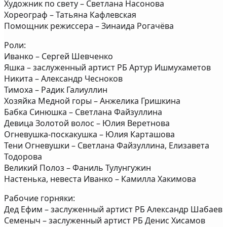
Художник по свету – Светлана Насонова
Хореограф – Татьяна Кафлевская
Помощник режиссера – Зинаида Рогачёва
Роли:
Иванко – Сергей Шевченко
Яшка – заслуженный артист РБ Артур Ишмухаметов
Никита – Александр Чесноков
Тимоха – Радик Галиуллин
Хозяйка Медной горы – Анжелика Гришкина
Бабка Синюшка – Светлана Файзуллина
Девица Золотой волос – Юлия Веретнова
Огневушка-поскакушка – Юлия Карташова
Тени Огневушки – Светлана Файзуллина, Елизавета
Тодорова
Великий Полоз – Фаниль Тулунгужин
Настенька, невеста Иванко – Камилла Хакимова
Рабочие горняки:
Дед Ефим – заслуженный артист РБ Александр Шабаев
Семеныч – заслуженный артист РБ Денис Хисамов