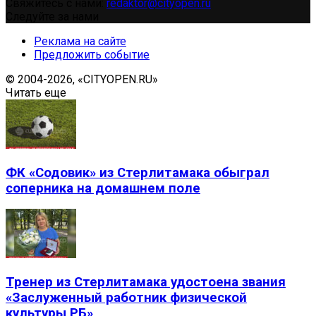
Свяжитесь с нами:
redaktor@cityopen.ru
Следуйте за нами
Реклама на сайте
Предложить событие
© 2004-2026, «CITYOPEN.RU»
Читать еще
ФК «Содовик» из Стерлитамака обыграл
соперника на домашнем поле
Тренер из Стерлитамака удостоена звания
«Заслуженный работник физической
культуры РБ»