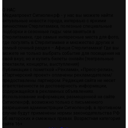
О НАС
Медиапроект Ситиопен.рф - у нас вы можете найти:
актуальные новости города, интервью с яркими
личностями Стерлитамака, полезные специальные
подборки и сезонные гиды: чем заняться в
Стерлитамаке, где самые интересные места для фото,
где погулять в Стерлитамаке и множество других и
самый сочный раздел – Афиша Стерлитамака! Где вы
можете не только выбрать событие для посещения на
свой вкус, но и купить билеты онлайн (театральные
спектакли, концерты, выступления)
Публикации с пометкой «Реклама», «Пресс-релиз»,
«Партнерский проект» оплачены рекламодателем/
предоставлены партнером. Редакция сайта не несет
ответственности за достоверность информации,
содержащейся в рекламных объявлениях.
Использование информации, размещенной на сайте
Ситиопен.рф, возможно только с письменного
разрешения администрации Ситиопен.рф, в противном
случае будут применены нормы законодательства РФ
об авторских и смежных правах. Возрастная категория
сайта 16+.