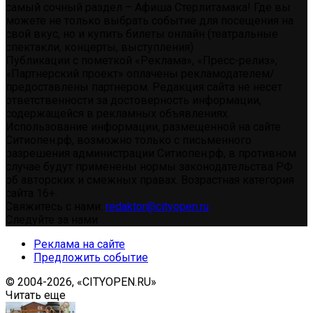
самый сочный раздел – Афиша Стерлитамака! Где вы
можете не только выбрать событие для посещения на
свой вкус, но и купить билеты онлайн (театральные
спектакли, концерты, выступления)
Публикации с пометкой «Реклама», «Пресс-релиз»,
«Партнерский проект» оплачены рекламодателем/
предоставлены партнером. Редакция сайта не несет
ответственности за достоверность информации,
содержащейся в рекламных объявлениях.
Использование информации, размещенной на сайте
Ситиопен.рф, возможно только с письменного
разрешения администрации Ситиопен.рф, в противном
случае будут применены нормы законодательства РФ
об авторских и смежных правах. Возрастная категория
сайта 16+.
Свяжитесь с нами:
redaktor@cityopen.ru
Следуйте за нами
Реклама на сайте
Предложить событие
© 2004-2026, «CITYOPEN.RU»
Читать еще