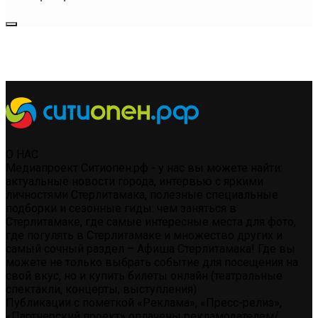
О НАС
Медиапроект Ситиопен.рф - у нас вы можете найти:
актуальные новости города, интервью с яркими
личностями Стерлитамака, полезные специальные
подборки и сезонные гиды: чем заняться в
Стерлитамаке, где самые интересные места для фото,
где погулять в Стерлитамаке и множество других и
самый сочный раздел – Афиша Стерлитамака! Где вы
можете не только выбрать событие для посещения на
свой вкус, но и купить билеты онлайн (театральные
спектакли, концерты, выступления)
Публикации с пометкой «Реклама», «Пресс-релиз»,
«Партнерский проект» оплачены рекламодателем/