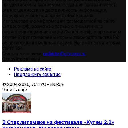
предоставлены партнером. Редакция сайта не несет
ответственности за достоверность информации,
содержащейся в рекламных объявлениях.
Использование информации, размещенной на сайте
Ситиопен.рф, возможно только с письменного
разрешения администрации Ситиопен.рф, в противном
случае будут применены нормы законодательства РФ
об авторских и смежных правах. Возрастная категория
сайта 16+.
Свяжитесь с нами:
redaktor@cityopen.ru
Следуйте за нами
Реклама на сайте
Предложить событие
© 2004-2026, «CITYOPEN.RU»
Читать еще
В Стерлитамаке на фестивале «Купец 2.0»