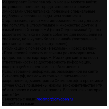
Медиапроект Ситиопен.рф - у нас вы можете найти:
актуальные новости города, интервью с яркими
личностями Стерлитамака, полезные специальные
подборки и сезонные гиды: чем заняться в
Стерлитамаке, где самые интересные места для фото,
где погулять в Стерлитамаке и множество других и
самый сочный раздел – Афиша Стерлитамака! Где вы
можете не только выбрать событие для посещения на
свой вкус, но и купить билеты онлайн (театральные
спектакли, концерты, выступления)
Публикации с пометкой «Реклама», «Пресс-релиз»,
«Партнерский проект» оплачены рекламодателем/
предоставлены партнером. Редакция сайта не несет
ответственности за достоверность информации,
содержащейся в рекламных объявлениях.
Использование информации, размещенной на сайте
Ситиопен.рф, возможно только с письменного
разрешения администрации Ситиопен.рф, в противном
случае будут применены нормы законодательства РФ
об авторских и смежных правах. Возрастная категория
сайта 16+.
Свяжитесь с нами:
redaktor@cityopen.ru
Следуйте за нами