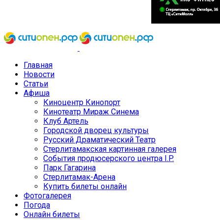
Главная
Новости
Статьи
Афиша
Киноцентр Кинопорт
Кинотеатр Мираж Синема
Клуб Артель
Городской дворец культуры
Русский Драматический Театр
Стерлитамакская картинная галерея
События продюсерского центра I.P.
Парк Гагарина
Стерлитамак-Арена
Купить билеты онлайн
Фотогалерея
Погода
Онлайн билеты