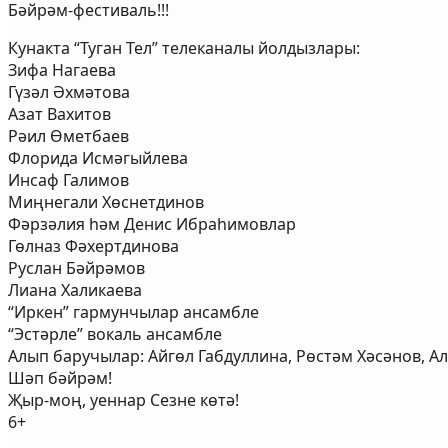
Бәйрәм-фестиваль!!!
Кунакта “Туган Тел” телеканалы йолдызлары:
Зифа Нагаева
Гүзәл Әхмәтова
Азат Вахитов
Рәил Өметбаев
Флорида Исмәгыйлева
Инсаф Галимов
Миңнегали Хөснетдинов
Фәрзәлия һәм Денис Ибраһимовлар
Гөлназ Фәхертдинова
Руслан Бәйрәмов
Лиана Халикаева
“Иркен” гармунчылар ансамбле
“Эстәрле” вокаль ансамбле
Алып баручылар: Айгөл Габдуллина, Рөстәм Хәсәнов, А
Шәп бәйрәм!
Җыр-моң, уеннар Сезне көтә!
6+