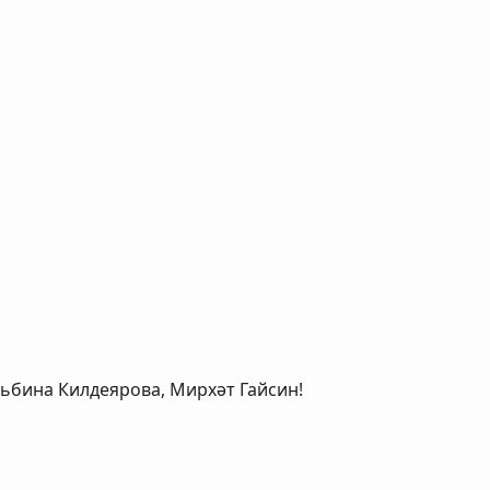
льбина Килдеярова, Мирхәт Гайсин!