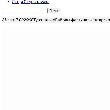
Люди Стерлитамака
Байрам-фестиваль татарско
21
июн
17:00
20:00
Туган телем