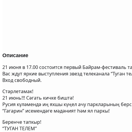
Описание
21 июня в 17.00 состоится первый Байрам-фестиваль та
Вас ждут яркие выступления звезд телеканала “Туган те
Вход свободный.
Стәрлетамак!
21 июнь!!! Сәгать кичке биштә!
Русия күләмендә иң яхшы күңел ачу паркларының берс
“Гагарин” исемендәге мәдәният һәм ял паркы!
Беренче тапкыр!
“ТУГАН ТЕЛЕМ”