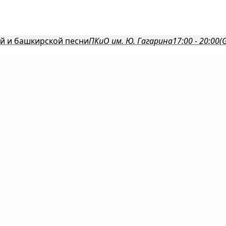
й и башкирской песни
ПКиО им. Ю. Гагарина
17:00 - 20:00
(