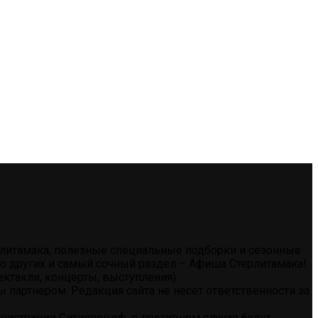
ерлитамака, полезные специальные подборки и сезонные
тво других и самый сочный раздел – Афиша Стерлитамака!
ектакли, концерты, выступления)
партнером. Редакция сайта не несет ответственности за
истрации Ситиопен.рф, в противном случае будут