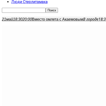
Люди Стерлитамака
В городе
18:3
21
май
18:30
20:00
Вместо омлета с Акаемовым