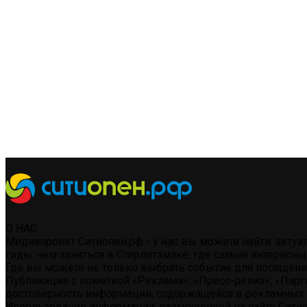
О НАС
Медиапроект Ситиопен.рф - у нас вы можете найти: акту
гиды: чем заняться в Стерлитамаке, где самые интересны
Где вы можете не только выбрать событие для посещения 
Публикации с пометкой «Реклама», «Пресс-релиз», «Парт
достоверность информации, содержащейся в рекламных 
Использование информации, размещенной на сайте Ситио