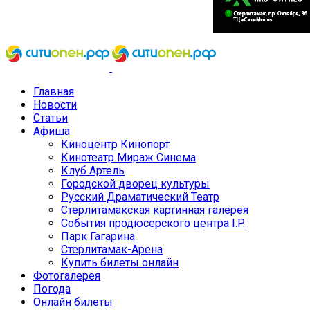
Главная
Новости
Статьи
Афиша
Киноцентр Кинопорт
Кинотеатр Мираж Синема
Клуб Артель
Городской дворец культуры
Русский Драматический Театр
Стерлитамакская картинная галерея
События продюсерского центра I.P.
Парк Гагарина
Стерлитамак-Арена
Купить билеты онлайн
Фотогалерея
Погода
Онлайн билеты