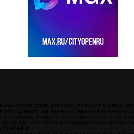
альные новости города, интервью с яркими личностями Ст
е места для фото, где погулять в Стерлитамаке и множес
на свой вкус, но и купить билеты онлайн (театральные сп
нерский проект» оплачены рекламодателем/предоставлены 
объявлениях.
пен.рф, возможно только с письменного разрешения админ