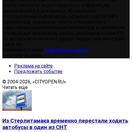
ответственности за достоверность информации,
содержащейся в рекламных объявлениях.
Использование информации, размещенной на сайте
Ситиопен.рф, возможно только с письменного
разрешения администрации Ситиопен.рф, в противном
случае будут применены нормы законодательства РФ
об авторских и смежных правах. Возрастная категория
сайта 16+.
Свяжитесь с нами:
redaktor@cityopen.ru
Следуйте за нами
Реклама на сайте
Предложить событие
© 2004-2026, «CITYOPEN.RU»
Читать еще
Из Стерлитамака временно перестали ходить
автобусы в один из СНТ