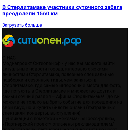
В Стерлитамаке участники суточного забега
преодолели 1560 км
Загрузить больше
О НАС
Медиапроект Ситиопен.рф - у нас вы можете найти:
актуальные новости города, интервью с яркими
личностями Стерлитамака, полезные специальные
подборки и сезонные гиды: чем заняться в
Стерлитамаке, где самые интересные места для фото,
где погулять в Стерлитамаке и множество других и
самый сочный раздел – Афиша Стерлитамака! Где вы
можете не только выбрать событие для посещения на
свой вкус, но и купить билеты онлайн (театральные
спектакли, концерты, выступления)
Публикации с пометкой «Реклама», «Пресс-релиз»,
«Партнерский проект» оплачены рекламодателем/
предоставлены партнером. Редакция сайта не несет