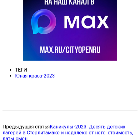
ТЕГИ
Юная краса-2023
VK
Telegram
Email
Copy URL
Предыдущая статья
Каникулы-2023. Десять детских
лагерей в Стерлитамаке и недалеко от него: стоимость,
даты смен