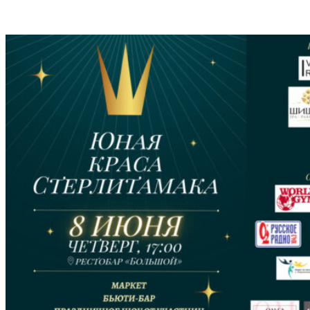
VK
Telegram
Email
Copy URL