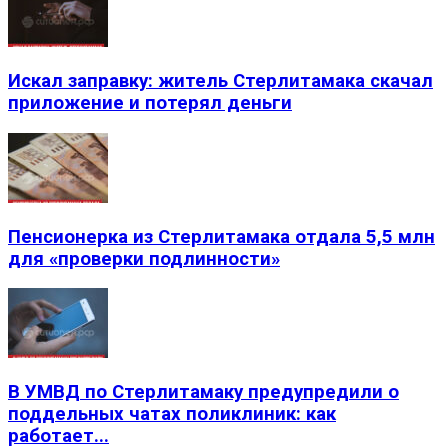
Искал заправку: житель Стерлитамака скачал
приложение и потерял деньги
Пенсионерка из Стерлитамака отдала 5,5 млн
для «проверки подлинности»
В УМВД по Стерлитамаку предупредили о
поддельных чатах поликлиник: как
работает...