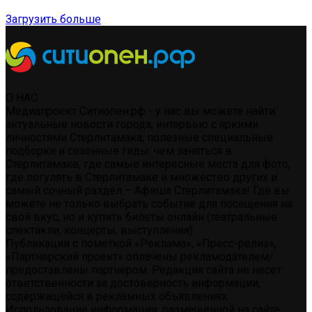
Загрузить больше
О НАС
Медиапроект Ситиопен.рф - у нас вы можете найти:
актуальные новости города, интервью с яркими
личностями Стерлитамака, полезные специальные
подборки и сезонные гиды: чем заняться в
Стерлитамаке, где самые интересные места для фото,
где погулять в Стерлитамаке и множество других и
самый сочный раздел – Афиша Стерлитамака! Где вы
можете не только выбрать событие для посещения на
свой вкус, но и купить билеты онлайн (театральные
спектакли, концерты, выступления)
Публикации с пометкой «Реклама», «Пресс-релиз»,
«Партнерский проект» оплачены рекламодателем/
предоставлены партнером. Редакция сайта не несет
ответственности за достоверность информации,
содержащейся в рекламных объявлениях.
Использование информации, размещенной на сайте