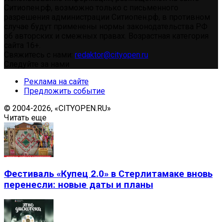
Ситиопен.рф, возможно только с письменного
разрешения администрации Ситиопен.рф, в противном
случае будут применены нормы законодательства РФ
об авторских и смежных правах. Возрастная категория
сайта 16+.
Свяжитесь с нами:
redaktor@cityopen.ru
Следуйте за нами
Реклама на сайте
Предложить событие
© 2004-2026, «CITYOPEN.RU»
Читать еще
Фестиваль «Купец 2.0» в Стерлитамаке вновь
перенесли: новые даты и планы