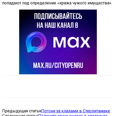
попадают под определение «кража чужого имущества».
VK
Telegram
Email
Copy URL
Предыдущая статья
Погоня за кладами в Стерлитамаке
Следующая статья
Получите свою скидку в магазинах