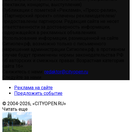
спектакли, концерты, выступления)
Публикации с пометкой «Реклама», «Пресс-релиз»,
«Партнерский проект» оплачены рекламодателем/
предоставлены партнером. Редакция сайта не несет
ответственности за достоверность информации,
содержащейся в рекламных объявлениях.
Использование информации, размещенной на сайте
Ситиопен.рф, возможно только с письменного
разрешения администрации Ситиопен.рф, в противном
случае будут применены нормы законодательства РФ
об авторских и смежных правах. Возрастная категория
сайта 16+.
Свяжитесь с нами:
redaktor@cityopen.ru
Следуйте за нами
Реклама на сайте
Предложить событие
© 2004-2026, «CITYOPEN.RU»
Читать еще