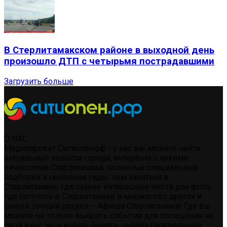
В Стерлитамакском районе в выходной день
произошло ДТП с четырьмя пострадавшими
Загрузить больше
О НАС
Медиапроект Ситиопен.рф - у нас вы можете найти:
актуальные новости города, интервью с яркими
личностями Стерлитамака, полезные специальные
подборки и сезонные гиды: чем заняться в
Стерлитамаке, где самые интересные места для фото,
где погулять в Стерлитамаке и множество других и
самый сочный раздел – Афиша Стерлитамака! Где вы
можете не только выбрать событие для посещения на
свой вкус, но и купить билеты онлайн (театральные