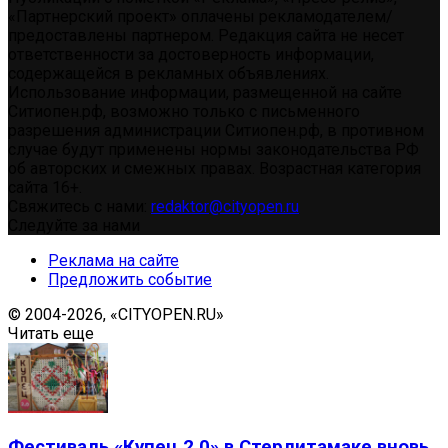
«Партнерский проект» оплачены рекламодателем/
предоставлены партнером. Редакция сайта не несет
ответственности за достоверность информации,
содержащейся в рекламных объявлениях.
Использование информации, размещенной на сайте
Ситиопен.рф, возможно только с письменного
разрешения администрации Ситиопен.рф, в противном
случае будут применены нормы законодательства РФ
об авторских и смежных правах. Возрастная категория
сайта 16+.
Свяжитесь с нами:
redaktor@cityopen.ru
Следуйте за нами
Реклама на сайте
Предложить событие
© 2004-2026, «CITYOPEN.RU»
Читать еще
Фестиваль «Купец 2.0» в Стерлитамаке вновь