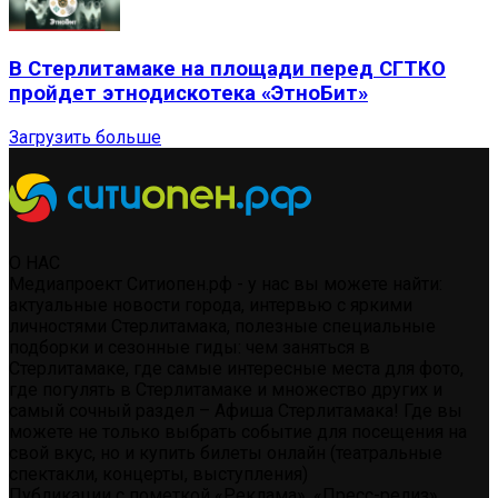
В Стерлитамаке на площади перед СГТКО
пройдет этнодискотека «ЭтноБит»
Загрузить больше
О НАС
Медиапроект Ситиопен.рф - у нас вы можете найти:
актуальные новости города, интервью с яркими
личностями Стерлитамака, полезные специальные
подборки и сезонные гиды: чем заняться в
Стерлитамаке, где самые интересные места для фото,
где погулять в Стерлитамаке и множество других и
самый сочный раздел – Афиша Стерлитамака! Где вы
можете не только выбрать событие для посещения на
свой вкус, но и купить билеты онлайн (театральные
спектакли, концерты, выступления)
Публикации с пометкой «Реклама», «Пресс-релиз»,