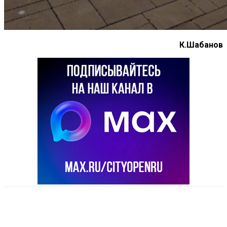
К.Шабанов
VK
Telegram
Email
Copy URL