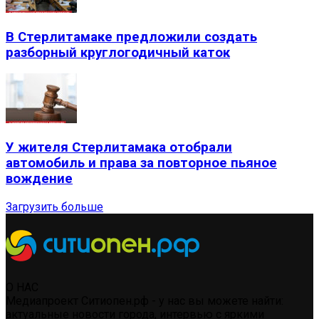
В Стерлитамаке предложили создать
разборный круглогодичный каток
У жителя Стерлитамака отобрали
автомобиль и права за повторное пьяное
вождение
Загрузить больше
О НАС
Медиапроект Ситиопен.рф - у нас вы можете найти:
актуальные новости города, интервью с яркими