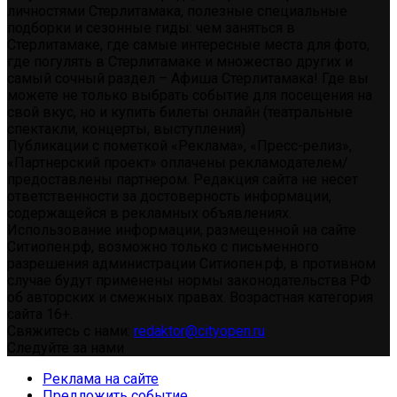
личностями Стерлитамака, полезные специальные
подборки и сезонные гиды: чем заняться в
Стерлитамаке, где самые интересные места для фото,
где погулять в Стерлитамаке и множество других и
самый сочный раздел – Афиша Стерлитамака! Где вы
можете не только выбрать событие для посещения на
свой вкус, но и купить билеты онлайн (театральные
спектакли, концерты, выступления)
Публикации с пометкой «Реклама», «Пресс-релиз»,
«Партнерский проект» оплачены рекламодателем/
предоставлены партнером. Редакция сайта не несет
ответственности за достоверность информации,
содержащейся в рекламных объявлениях.
Использование информации, размещенной на сайте
Ситиопен.рф, возможно только с письменного
разрешения администрации Ситиопен.рф, в противном
случае будут применены нормы законодательства РФ
об авторских и смежных правах. Возрастная категория
сайта 16+.
Свяжитесь с нами:
redaktor@cityopen.ru
Следуйте за нами
Реклама на сайте
Предложить событие