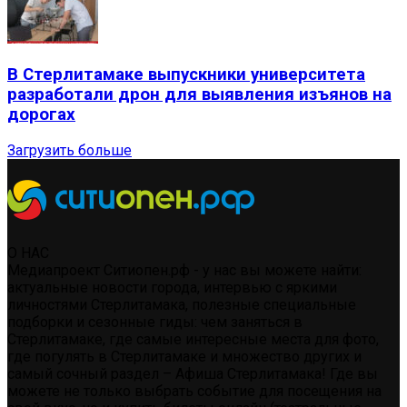
В Стерлитамаке выпускники университета
разработали дрон для выявления изъянов на
дорогах
Загрузить больше
О НАС
Медиапроект Ситиопен.рф - у нас вы можете найти:
актуальные новости города, интервью с яркими
личностями Стерлитамака, полезные специальные
подборки и сезонные гиды: чем заняться в
Стерлитамаке, где самые интересные места для фото,
где погулять в Стерлитамаке и множество других и
самый сочный раздел – Афиша Стерлитамака! Где вы
можете не только выбрать событие для посещения на