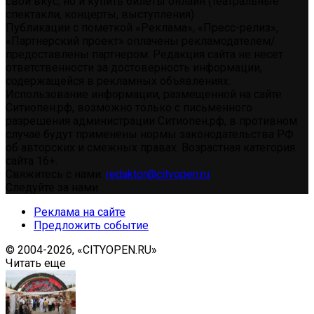
свой вкус, но и купить билеты онлайн (театральные
спектакли, концерты, выступления)
Публикации с пометкой «Реклама», «Пресс-релиз»,
«Партнерский проект» оплачены рекламодателем/
предоставлены партнером. Редакция сайта не несет
ответственности за достоверность информации,
содержащейся в рекламных объявлениях.
Использование информации, размещенной на сайте
Ситиопен.рф, возможно только с письменного
разрешения администрации Ситиопен.рф, в противном
случае будут применены нормы законодательства РФ
об авторских и смежных правах. Возрастная категория
сайта 16+.
Свяжитесь с нами:
redaktor@cityopen.ru
Следуйте за нами
Реклама на сайте
Предложить событие
© 2004-2026, «CITYOPEN.RU»
Читать еще