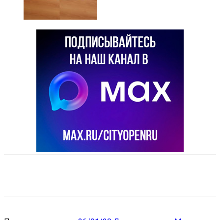
VK
Telegram
Email
Copy URL