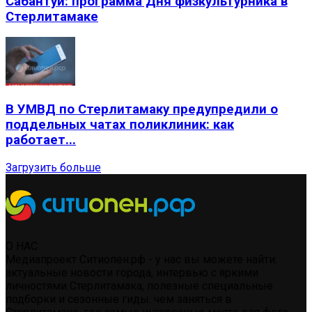
Сабантуй: программа Дня физкультурника в
Стерлитамаке
В УМВД по Стерлитамаку предупредили о
поддельных чатах поликлиник: как
работает...
Загрузить больше
О НАС
Медиапроект Ситиопен.рф - у нас вы можете найти:
актуальные новости города, интервью с яркими
личностями Стерлитамака, полезные специальные
подборки и сезонные гиды: чем заняться в