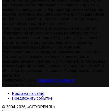
Стерлитамаке, где самые интересные места для фото,
где погулять в Стерлитамаке и множество других и
самый сочный раздел – Афиша Стерлитамака! Где вы
можете не только выбрать событие для посещения на
свой вкус, но и купить билеты онлайн (театральные
спектакли, концерты, выступления)
Публикации с пометкой «Реклама», «Пресс-релиз»,
«Партнерский проект» оплачены рекламодателем/
предоставлены партнером. Редакция сайта не несет
ответственности за достоверность информации,
содержащейся в рекламных объявлениях.
Использование информации, размещенной на сайте
Ситиопен.рф, возможно только с письменного
разрешения администрации Ситиопен.рф, в противном
случае будут применены нормы законодательства РФ
об авторских и смежных правах. Возрастная категория
сайта 16+.
Свяжитесь с нами:
redaktor@cityopen.ru
Следуйте за нами
Реклама на сайте
Предложить событие
© 2004-2026, «CITYOPEN.RU»