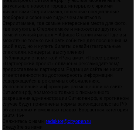
Медиапроект Ситиопен.рф - у нас вы можете найти:
актуальные новости города, интервью с яркими
личностями Стерлитамака, полезные специальные
подборки и сезонные гиды: чем заняться в
Стерлитамаке, где самые интересные места для фото,
где погулять в Стерлитамаке и множество других и
самый сочный раздел – Афиша Стерлитамака! Где вы
можете не только выбрать событие для посещения на
свой вкус, но и купить билеты онлайн (театральные
спектакли, концерты, выступления)
Публикации с пометкой «Реклама», «Пресс-релиз»,
«Партнерский проект» оплачены рекламодателем/
предоставлены партнером. Редакция сайта не несет
ответственности за достоверность информации,
содержащейся в рекламных объявлениях.
Использование информации, размещенной на сайте
Ситиопен.рф, возможно только с письменного
разрешения администрации Ситиопен.рф, в противном
случае будут применены нормы законодательства РФ
об авторских и смежных правах. Возрастная категория
сайта 16+.
Свяжитесь с нами:
redaktor@cityopen.ru
Следуйте за нами