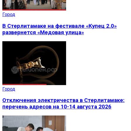
Город
В Стерлитамаке на фестивале «Купец 2.0»
развернется «Медовая улица»
Город
Отключения электричества в Стерлитамаке:
перечень адресов на 10-14 августа 2026