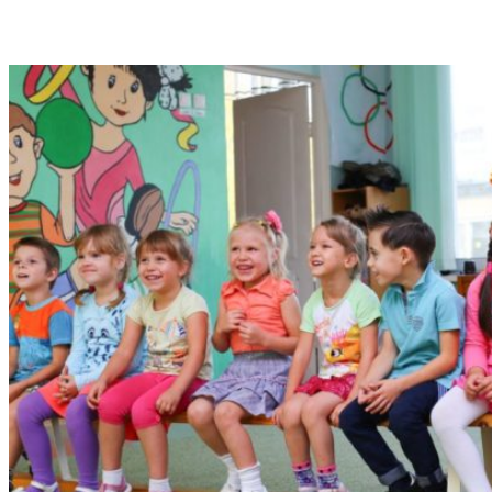
VK
Telegram
Email
Copy URL