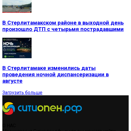
В Стерлитамакском районе в выходной день
произошло ДТП с четырьмя пострадавшими
В Стерлитамаке изменились даты
проведения ночной диспансеризации в
августе
Загрузить больше
О НАС