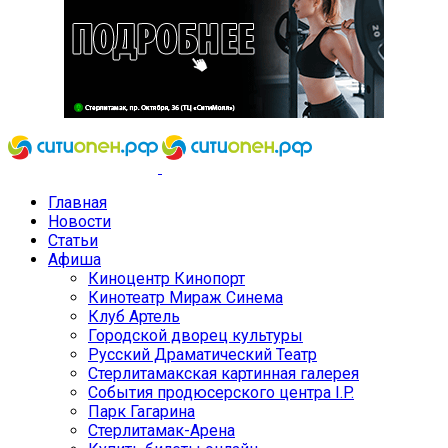
Главная
Новости
Статьи
Афиша
Киноцентр Кинопорт
Кинотеатр Мираж Синема
Клуб Артель
Городской дворец культуры
Русский Драматический Театр
Стерлитамакская картинная галерея
События продюсерского центра I.P.
Парк Гагарина
Стерлитамак-Арена