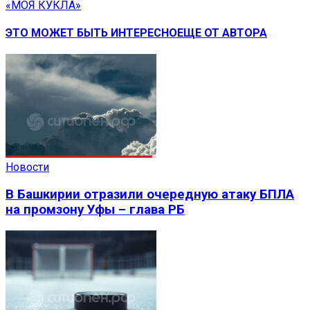
«МОЯ КУКЛА»
ЭТО МОЖЕТ БЫТЬ ИНТЕРЕСНО
ЕЩЕ ОТ АВТОРА
Новости
В Башкирии отразили очередную атаку БПЛА
на промзону Уфы – глава РБ