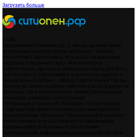
Загрузить больше
О НАС
Медиапроект Ситиопен.рф - у нас вы можете найти:
актуальные новости города, интервью с яркими
личностями Стерлитамака, полезные специальные
подборки и сезонные гиды: чем заняться в
Стерлитамаке, где самые интересные места для фото,
где погулять в Стерлитамаке и множество других и
самый сочный раздел – Афиша Стерлитамака! Где вы
можете не только выбрать событие для посещения на
свой вкус, но и купить билеты онлайн (театральные
спектакли, концерты, выступления)
Публикации с пометкой «Реклама», «Пресс-релиз»,
«Партнерский проект» оплачены рекламодателем/
предоставлены партнером. Редакция сайта не несет
ответственности за достоверность информации,
содержащейся в рекламных объявлениях.
Использование информации, размещенной на сайте